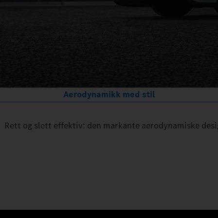
Aerodynamikk med stil
Rett og slett effektiv: den markante aerodynamiske desig