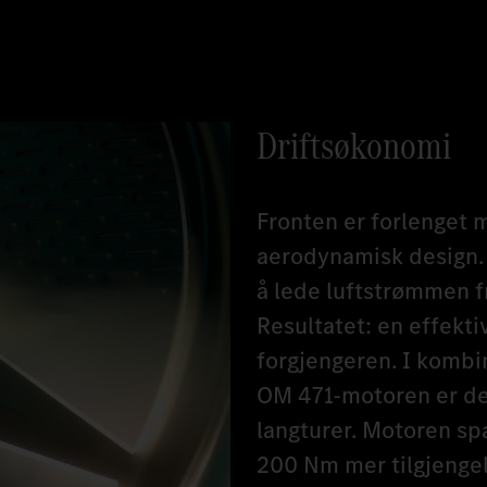
Driftsøkonomi
Fronten er forlenget
aerodynamisk design. 
å lede luftstrømmen f
Resultatet: en effekti
forgjengeren. I komb
OM 471-motoren er dett
langturer. Motoren spa
200 Nm mer tilgjengel