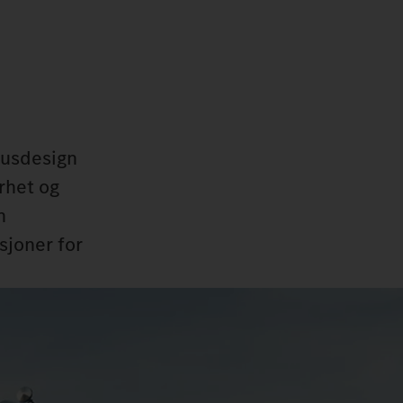
rhusdesign
rhet og
n
sjoner for