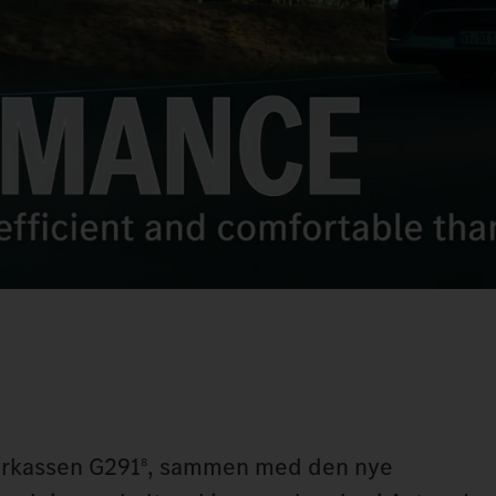
girkassen G291
, sammen med den nye
8