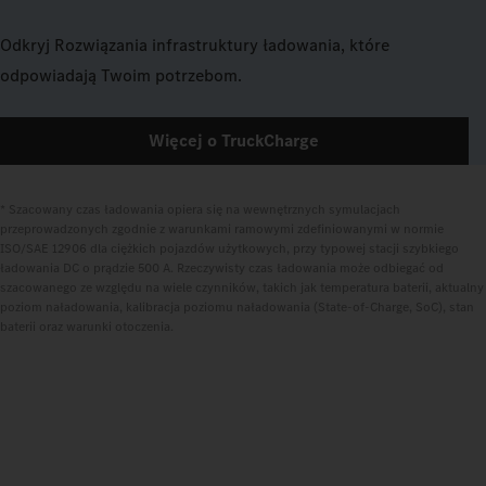
Odkryj Rozwiązania infrastruktury ładowania, które
odpowiadają Twoim potrzebom.
Więcej o TruckCharge
* Szacowany czas ładowania opiera się na wewnętrznych symulacjach 
przeprowadzonych zgodnie z warunkami ramowymi zdefiniowanymi w normie 
ISO/SAE 12906 dla ciężkich pojazdów użytkowych, przy typowej stacji szybkiego 
ładowania DC o prądzie 500 A. Rzeczywisty czas ładowania może odbiegać od 
szacowanego ze względu na wiele czynników, takich jak temperatura baterii, aktualny 
poziom naładowania, kalibracja poziomu naładowania (State-of-Charge, SoC), stan 
baterii oraz warunki otoczenia.