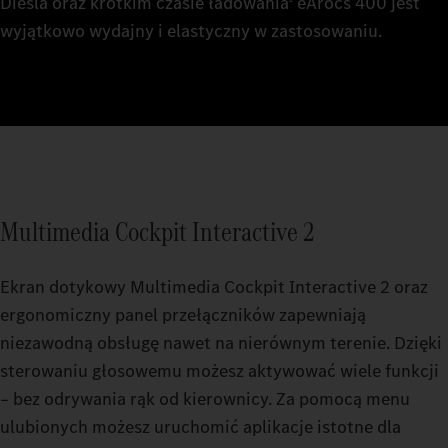
Diesla oraz krótkim czasie ładowania
eArocs 400 jest
wyjątkowo wydajny i elastyczny w zastosowaniu.
Multimedia Cockpit Interactive 2
Ekran dotykowy Multimedia Cockpit Interactive 2 oraz
ergonomiczny panel przełączników zapewniają
niezawodną obsługę nawet na nierównym terenie. Dzięki
sterowaniu głosowemu możesz aktywować wiele funkcji
– bez odrywania rąk od kierownicy. Za pomocą menu
ulubionych możesz uruchomić aplikacje istotne dla