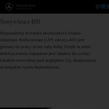
4
5
6
Nowy eArocs 400
7
Wyposażony w trwałe akumulatory litowo-
żelazowo-fosforanowe (LFP) eArocs 400 jest
8
gotowy do pracy przez całą dobę. Dzięki w pełni
9
elektrycznemu napędowi jest idealny do cichej i
lokalnie neutralnej pod względem CO
eksploatacji
2
w miejskim ruchu budowlanym.