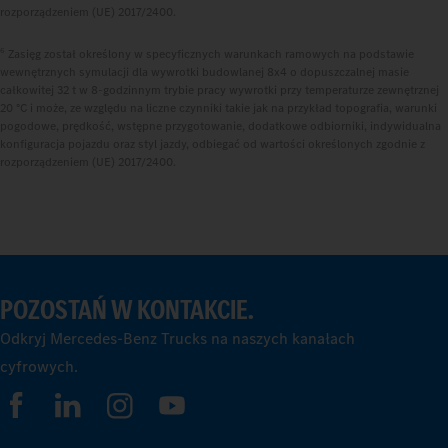
rozporządzeniem (UE) 2017/2400.
6
Zasięg został określony w specyficznych warunkach ramowych na podstawie
wewnętrznych symulacji dla wywrotki budowlanej 8x4 o dopuszczalnej masie
całkowitej 32 t w 8-godzinnym trybie pracy wywrotki przy temperaturze zewnętrznej
20 °C i może, ze względu na liczne czynniki takie jak na przykład topografia, warunki
pogodowe, prędkość, wstępne przygotowanie, dodatkowe odbiorniki, indywidualna
konfiguracja pojazdu oraz styl jazdy, odbiegać od wartości określonych zgodnie z
rozporządzeniem (UE) 2017/2400.
POZOSTAŃ W KONTAKCIE.
Odkryj Mercedes-Benz Trucks na naszych kanałach
cyfrowych.