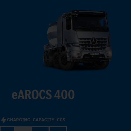
3
4
5
6
7
8
9
eAROCS 400
CHARGING_CAPACITY_CCS