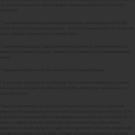
się. Zasadniczo wszystkie wybrane pojęcia obejmują oczywiście wszystkie płci i
tożsamości.
1
Czas ładowania opiera się na warunkach ramowych zdefiniowanych w ISO/SAE
12906 dla ciężkich pojazdów użytkowych - przy mocy ładowania 400 kW na typowej
stacji szybkiego ładowania DC o natężeniu 500 A.
2
Systemy wspomagające mogą jedynie wspierać kierowcę. Odpowiedzialność za
bezpieczne prowadzenie pojazdu zawsze w pełni spoczywa na osobie prowadzącej
pojazd.
3
Wyposażenie seryjne w UE, dla określonych konfiguracji pojazdu.
4
W przypadku wyposażenia dodatkowego S2J możliwość dezaktywacji systemów
hamowania awaryjnego Active Brake Assist 6 Plus może zostać zablokowana na
poziomie systemu.
5
Zasięg został określony w specyficznych warunkach ramowych na podstawie
wewnętrznych symulacji dla betoniarki 8x4 o dopuszczalnej masie całkowitej 32 t w
8-godzinnym trybie pracy bębna mieszającego przy temperaturze zewnętrznej 20 °C i
może, ze względu na liczne czynniki takie jak na przykład topografia, warunki
pogodowe, prędkość, wstępne przygotowanie, dodatkowe odbiorniki, indywidualna
konfiguracja pojazdu oraz styl jazdy, odbiegać od wartości określonych zgodnie z