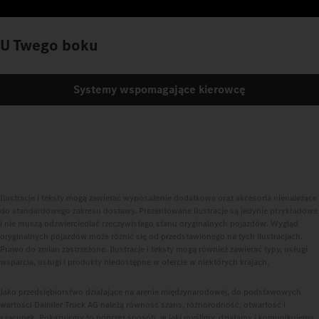
U Twego boku
Systemy wspomagające kierowcę
Ilustracje i teksty mogą zawierać wyposażenie dodatkowe oraz akcesoria nienależące
do standardowego zakresu dostawy. Prezentowane ilustracje są jedynie przykładowe
i nie muszą odzwierciedlać rzeczywistego stanu oryginalnych pojazdów. Wygląd
oryginalnych pojazdów może różnić się od przedstawionego na tych ilustracjach.
Prawo do zmian zastrzeżone. Ilustracje i teksty mogą również zawierać typy, usługi
wsparcia, usługi i produkty niedostępne w ofercie w niektórych krajach.
Jako przedsiębiorstwo działające na arenie międzynarodowej, do podstawowych
wartości Daimler Truck AG należą równość szans, różnorodność, otwartość i
szacunek. Pokazujemy to poprzez sposób, w jaki myślimy, działamy i komunikujemy