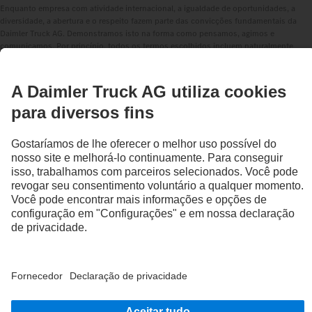
Enquanto empresa com atividade internacional, a igualdade de oportunidades, a
diversidade, a abertura e o respeito fazem parte das convicções fundamentais da
Daimler Truck AG. Demonstramos isto na forma como pensamos, agimos e
comunicamos. Por princípio, todos os termos escolhidos incluem naturalmente
todos os géneros e identidades.
1
O emissor do cartão e parceiro contratual é o parceiro de cooperação UTA Edenred.
As demais condições e termos de utilização do cartão de carregamento constam do
acordo contratual com a UTA Edenred.
2
Cartão disponível em Bélgica, Bulgária, Dinamarca, Alemanha, Finlândia, França,
Reino Unido, Itália, Croácia, Lituânia, Luxemburgo, Países Baixos, Noruega, Áustria,
Polónia, Portugal, Roménia, Suécia, Suíça, Eslováquia, Eslovénia e Espanha.
3
Utilização do cartão em Bélgica, Bulgária, Dinamarca, Alemanha, Estónia, Finlândia,
França, Reino Unido, Irlanda, Itália, Croácia, Letónia, Liechtenstein, Lituânia,
Luxemburgo, Países Baixos, Noruega, Áustria, Polónia, Portugal, Roménia, Suécia,
Suíça, Eslováquia, Eslovénia, Espanha, República Checa, Hungria.