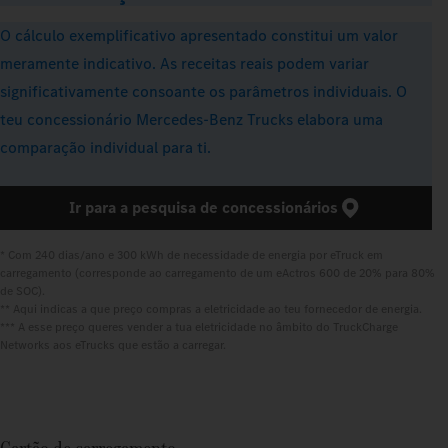
O cálculo exemplificativo apresentado constitui um valor
meramente indicativo. As receitas reais podem variar
significativamente consoante os parâmetros individuais. O
teu concessionário Mercedes‑Benz Trucks elabora uma
comparação individual para ti.
Ir para a pesquisa de concessionários
* Com 240 dias/ano e 300 kWh de necessidade de energia por eTruck em 
carregamento (corresponde ao carregamento de um eActros 600 de 20% para 80% 
de SOC).

** Aqui indicas a que preço compras a eletricidade ao teu fornecedor de energia.

*** A esse preço queres vender a tua eletricidade no âmbito do TruckCharge 
Networks aos eTrucks que estão a carregar.