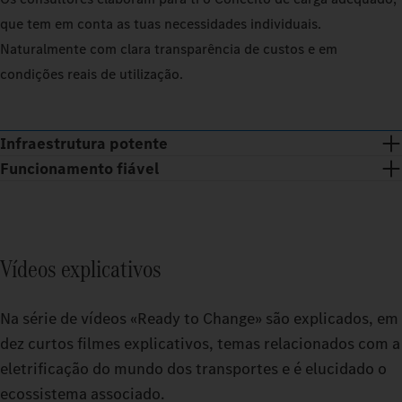
que tem em conta as tuas necessidades individuais.
Naturalmente com clara transparência de custos e em
condições reais de utilização.
Infraestrutura potente
Funcionamento fiável
Tu recebes estações de carregamento ultramodernas e apoio na
construção, manutenção e reparação de toda a infraestrutura
Para o funcionamento da tua Infraestrutura de carregamento e
de carregamento – 24 horas por dia.
dos teus eTrucks recebes um potente sistema de gestão de
Vídeos explicativos
carregamento da Fleetboard, bem como um confortável sistema
de pagamento digital (eMSP) através de Daimler Truck Service
Na série de vídeos «Ready to Change» são explicados, em
Cards.
dez curtos filmes explicativos, temas relacionados com a
eletrificação do mundo dos transportes e é elucidado o
ecossistema associado.