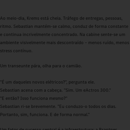
Ao meio‑dia, Krems está cheia. Tráfego de entregas, pessoas,
ritmo. Sebastian mantém‑se calmo, conduz de forma constante
e continua incrivelmente concentrado. Na cabine sente‑se um
ambiente visivelmente mais descontraído – menos ruído, menos
stress contínuo.
Um transeunte pára, olha para o camião.
"É um daqueles novos elétricos?", pergunta ele.
Sebastian acena com a cabeça. "Sim. Um eActros 300."
"E então? Isso funciona mesmo?"
Sebastian ri‑se brevemente. "Eu conduzo‑o todos os dias.
Portanto, sim, funciona. E de forma normal."
Um fator de sucesso central é a infraestrutura: a Brantner