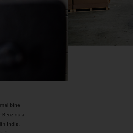
 mai bine
s‑Benz nu a
in India,