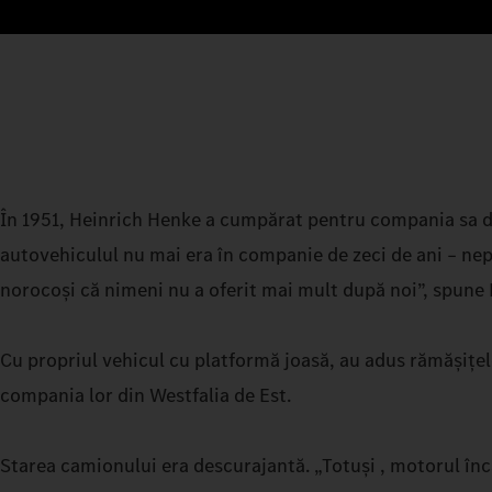
În 1951, Heinrich Henke a cumpărat pentru compania sa d
autovehiculul nu mai era în companie de zeci de ani – nepo
norocoși că nimeni nu a oferit mai mult după noi”, spune
Cu propriul vehicul cu platformă joasă, au adus rămășițele
compania lor din Westfalia de Est.
Starea camionului era descurajantă. „Totuși , motorul încă