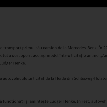
e transport primul său camion de la Mercedes‑Benz. În 2
tul a descoperit același model într-o licitație online. „A
 Ludger Henke.
 autovehiculului licitat de la Heide din Schleswig‑Holstei
 funcționa”, își amintește Ludger Henke. În rest, autovehi