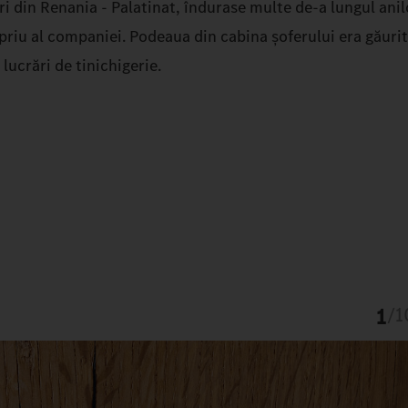
i din Renania - Palatinat, îndurase multe de-a lungul anilo
priu al companiei. Podeaua din cabina șoferului era găurită
ucrări de tinichigerie.
1
/
1