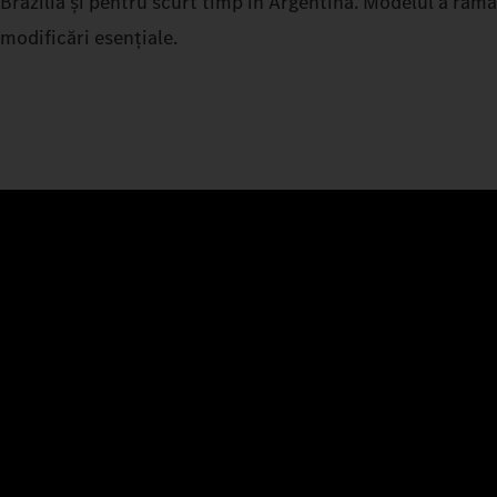
Brazilia și pentru scurt timp în Argentina. Modelul a răm
modificări esențiale.