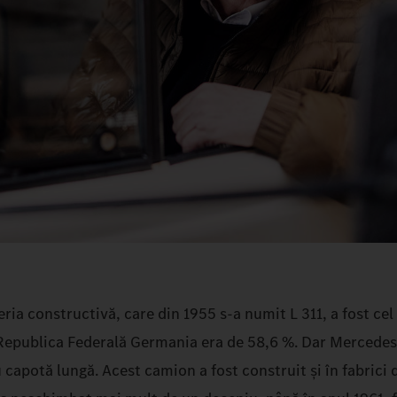
eria constructivă, care din 1955 s-a numit L 311, a fost cel
în Republica Federală Germania era de 58,6 %. Dar Mercede
apotă lungă. Acest camion a fost construit și în fabrici d