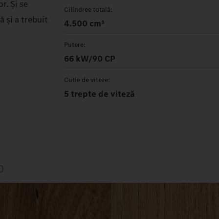
r. Și se
Cilindree totală:
 și a trebuit
4.500 cm³
Putere:
66 kW/90 CP
Cutie de viteze:
5 trepte de viteză
0