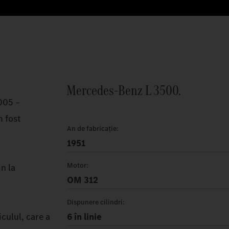
Mercedes‑Benz L 3500.
005 –
m fost
An de fabricație:
1951
Motor:
n la
OM 312
Dispunere cilindri:
culul, care a
6 în linie