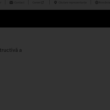
r
Contact
Career
Căutare reprezentanțe
România
tructivă a