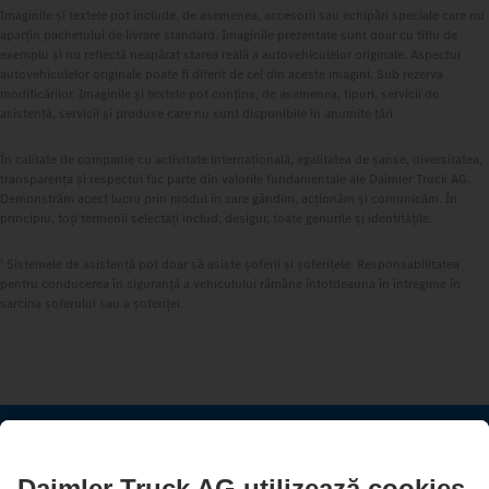
Imaginile și textele pot include, de asemenea, accesorii sau echipări speciale care nu
aparțin pachetului de livrare standard. Imaginile prezentate sunt doar cu titlu de
exemplu și nu reflectă neapărat starea reală a autovehiculelor originale. Aspectul
autovehiculelor originale poate fi diferit de cel din aceste imagini. Sub rezerva
modificărilor. Imaginile și textele pot conține, de asemenea, tipuri, servicii de
asistență, servicii și produse care nu sunt disponibile în anumite țări.
În calitate de companie cu activitate internațională, egalitatea de șanse, diversitatea,
transparența și respectul fac parte din valorile fundamentale ale Daimler Truck AG.
Demonstrăm acest lucru prin modul în care gândim, acționăm și comunicăm. În
principiu, toți termenii selectați includ, desigur, toate genurile și identitățile.
1
Sistemele de asistență pot doar să asiste șoferii și șoferițele. Responsabilitatea
pentru conducerea în siguranță a vehiculului rămâne întotdeauna în întregime în
sarcina șoferului sau a șoferiței.
ÎNTOTDEAUNA CONECTAT.