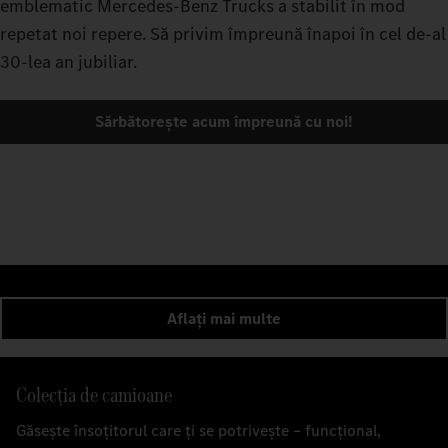
emblematic Mercedes-Benz Trucks a stabilit în mod
repetat noi repere. Să privim împreună înapoi în cel de-al
30-lea an jubiliar.
Sărbătorește acum împreună cu noi!
Aflați mai multe
Colecția de camioane
Găsește însoțitorul care ți se potrivește – funcțional,