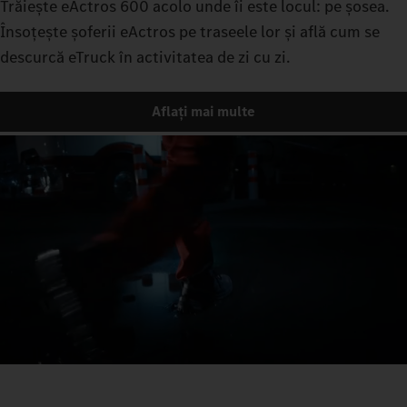
Trăiește eActros 600 acolo unde îi este locul: pe șosea.
Însoțește șoferii eActros pe traseele lor și află cum se
descurcă eTruck în activitatea de zi cu zi.
Aflați mai multe