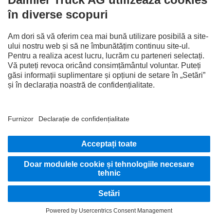
Descoperă Mercedes-Benz Trucks pe canalele noastre
digitale.
FOLLOW THE ROADSTARS.
Împărtășește experiențele tale cu alți șoferi de camioane.
Intrare în sistem
Furnizor