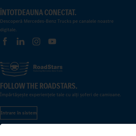
ÎNTOTDEAUNA CONECTAT.
Descoperă Mercedes-Benz Trucks pe canalele noastre
digitale.
FOLLOW THE ROADSTARS.
Împărtășește experiențele tale cu alți șoferi de camioane.
Intrare în sistem