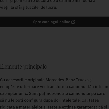
cu zi și pentru a te bucura de o calitate mai bună a
vieții la sfârșitul zilei de lucru.
Spre catalogul online
Elemente principale
Cu accesoriile originale Mercedes-Benz Trucks și
echipările ulterioare vei transforma camionul tău într-un
exemplar unic. Sunt puține zone ale camionului pe care
să nu le poți configura după dorințele tale. Calitatea
ridicată a materialelor și testele extinse garantează că și