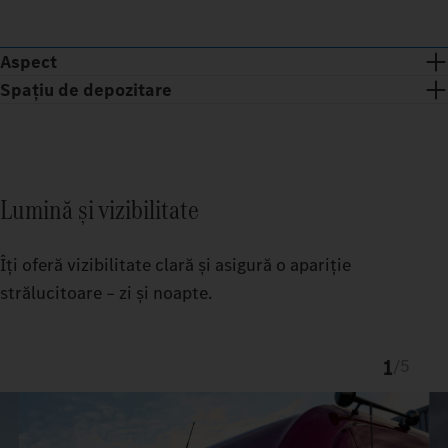
Aspect
Spațiu de depozitare
Lumină și vizibilitate
Îți oferă vizibilitate clară și asigură o apariție
strălucitoare – zi și noapte.
1
/
5
Banda cromată și puncte cromate conferă faței ProCabin un
aspect exclusiv.
TruckLocker, perfect adaptat, creează mai multă ordine și mai
mult spațiu de depozitare în Actros.