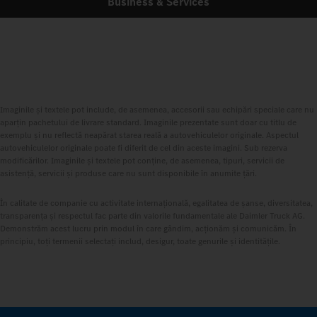
Business & Services
Imaginile și textele pot include, de asemenea, accesorii sau echipări speciale care nu
aparțin pachetului de livrare standard. Imaginile prezentate sunt doar cu titlu de
exemplu și nu reflectă neapărat starea reală a autovehiculelor originale. Aspectul
autovehiculelor originale poate fi diferit de cel din aceste imagini. Sub rezerva
modificărilor. Imaginile și textele pot conține, de asemenea, tipuri, servicii de
asistență, servicii și produse care nu sunt disponibile în anumite țări.
În calitate de companie cu activitate internațională, egalitatea de șanse, diversitatea,
transparența și respectul fac parte din valorile fundamentale ale Daimler Truck AG.
Demonstrăm acest lucru prin modul în care gândim, acționăm și comunicăm. În
principiu, toți termenii selectați includ, desigur, toate genurile și identitățile.