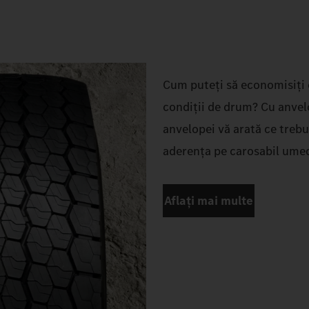
Cum puteți să economisiți c
condiții de drum? Cu anvelo
anvelopei vă arată ce trebu
aderența pe carosabil umed
Aflați mai multe