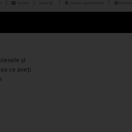
r
Contact
Career
Căutare reprezentanțe
România
piesele și
eea ce aveți
e