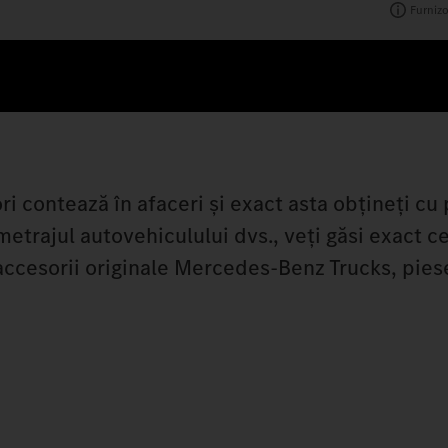
Furnizo
ori contează în afaceri și exact asta obțineți cu 
ometrajul autovehiculului dvs., veți găsi exact c
 accesorii originale Mercedes‑Benz Trucks, pies