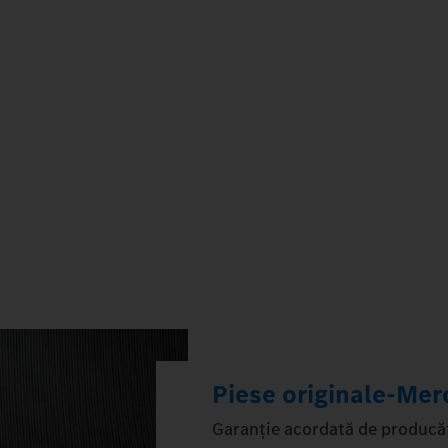
Piese originale‑Me
Garanție acordată de producăt