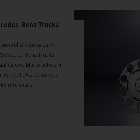
ercedes
‑
Benz
Trucks
spectul și siguranța, în
le Mercedes‑Benz Trucks
dual ca dvs. Multe echipări
Partenerul dvs. de service
le ulterioare.