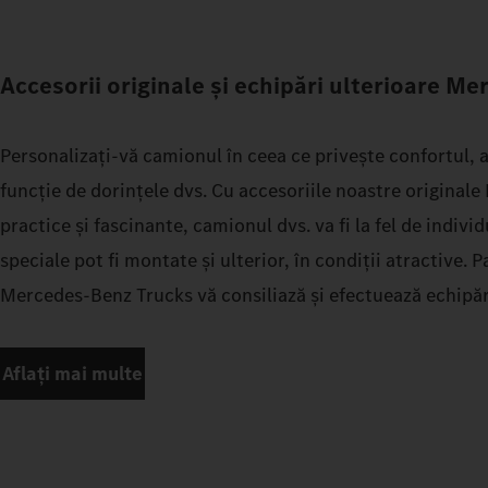
Accesorii originale și echipări ulterioare M
Personalizați-vă camionul în ceea ce privește confortul, a
funcție de dorințele dvs. Cu accesoriile noastre origina
practice și fascinante, camionul dvs. va fi la fel de indivi
speciale pot fi montate și ulterior, în condiții atractive. 
Mercedes‑Benz Trucks vă consiliază și efectuează echipări
Aflați mai multe