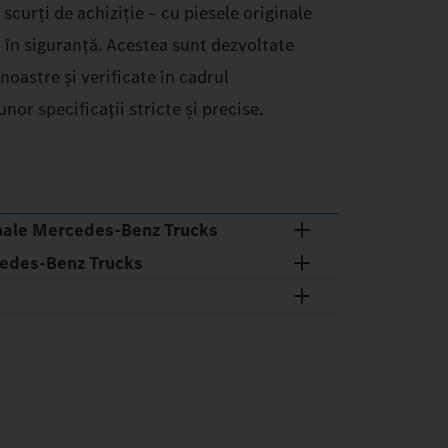
 scurți de achiziție – cu piesele originale
în siguranță. Acestea sunt dezvoltate
noastre și verificate în cadrul
or specificații stricte și precise.
nale Mercedes‑Benz Trucks
cedes‑Benz Trucks