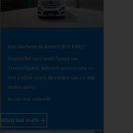
3
4
Trei pachete de baterii (621 kWh)
8
Disponibil cu ClassicSpace sau
5
StreamSpace, potrivit pentru rute cu
mai puține nopți de cazare sau cu mai
multe opriri
6
Acces mai coborât
7
Aflați mai multe