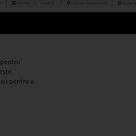
r
Contact
Career
Căutare reprezentanțe
România
e pentru
vește
 sau pentru o