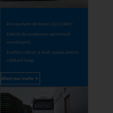
Trei pachete de baterii (621 kWh)
8
Cabină de conducere optimizată
aerodinamic
Confort ridicat și mult spațiu pentru
0
călătorii lungi
Aflați mai multe
1
2