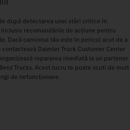
lor
e după detectarea unei stări critice în
, inclusiv recomandările de acțiune pentru
ile. Dacă camionul tău este în pericol acut de a
te contactează Daimler Truck Customer Center
 organizează repararea imediată la un partener
enz Trucks. Acest lucru te poate scuti de mult
ungi de nefuncționare.