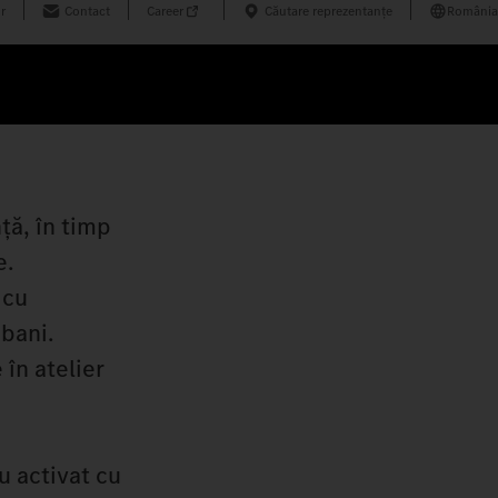
r
Contact
Career
Căutare reprezentanțe
România
ță, în timp
e.
 cu
 bani.
 în atelier
 activat cu