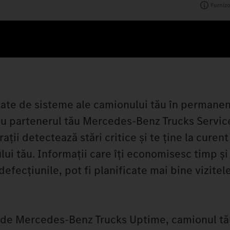
Furnizo
ate de sisteme ale camionului tău în permanen
 cu partenerul tău Mercedes‑Benz Trucks Servic
ții detectează stări critice și te ține la curent
lui tău. Informații care îți economisesc timp și
defecțiunile, pot fi planificate mai bine vizitele
 de Mercedes‑Benz Trucks Uptime, camionul tău