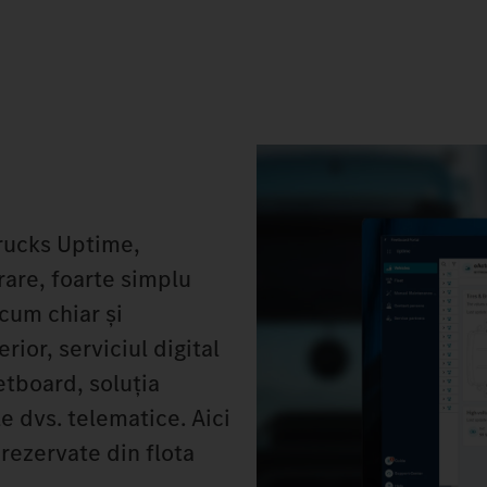
rucks Uptime,
rare, foarte simplu
acum chiar și
ior, serviciul digital
etboard, soluția
e dvs. telematice. Aici
rezervate din flota