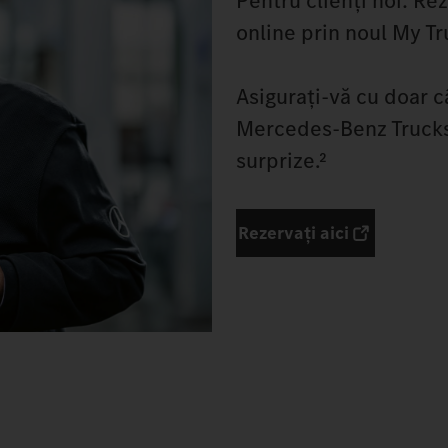
Pentru clienți noi: R
online prin noul My Tr
Asigurați-vă cu doar câ
Mercedes-Benz Trucks 
surprize.²
Rezervați aici