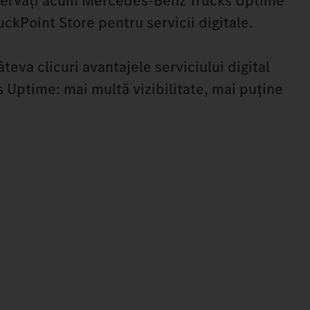
ezervați acum Mercedes-Benz Trucks Uptime
uckPoint Store pentru servicii digitale.
teva clicuri avantajele serviciului digital
Uptime: mai multă vizibilitate, mai puține