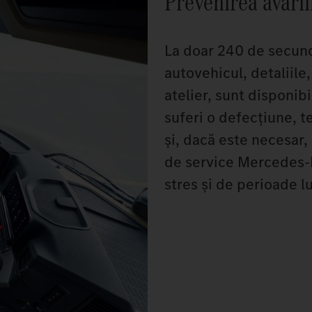
Prevenirea avarii
La doar 240 de secund
autovehicul, detaliile
atelier, sunt disponib
suferi o defecțiune, 
și, dacă este necesar,
de service Mercedes‑B
stres și de perioade l