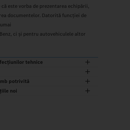
e că este vorba de prezentarea echipării,
area documentelor. Datorită funcției de
numai
nz, ci și pentru autovehiculele altor
fecțiunilor tehnice
imb potrivită
iile noi