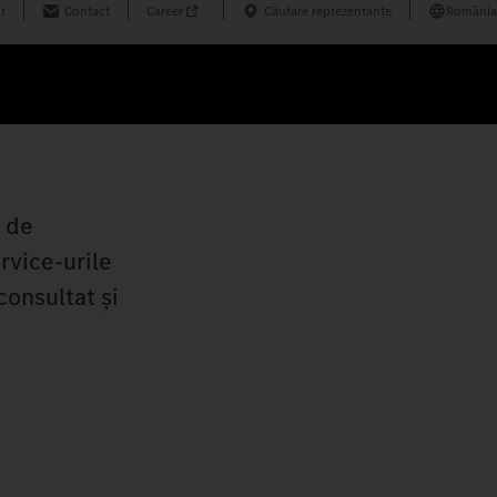
r
Contact
Career
Căutare reprezentanțe
România
e de
rvice-urile
consultat și