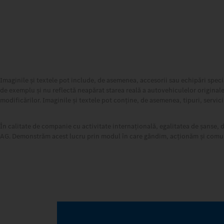
Imaginile și textele pot include, de asemenea, accesorii sau echipări speci
de exemplu și nu reflectă neapărat starea reală a autovehiculelor originale
modificărilor. Imaginile și textele pot conține, de asemenea, tipuri, servici
În calitate de companie cu activitate internațională, egalitatea de șanse, 
AG. Demonstrăm acest lucru prin modul în care gândim, acționăm și comunicăm