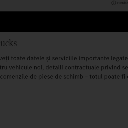
Furnizo
rucks
ți toate datele și serviciile importante legat
tru vehicule noi, detalii contractuale privind se
au comenzile de piese de schimb – totul poate fi 