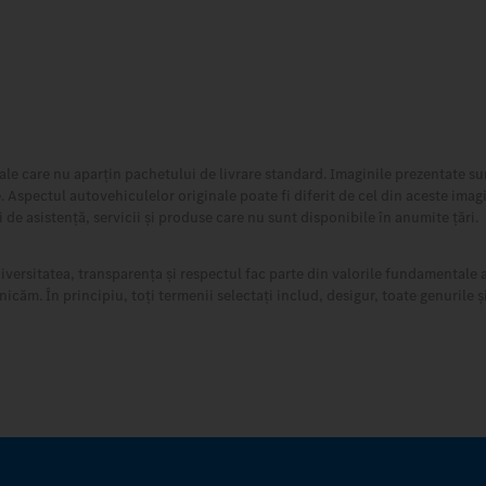
ale care nu aparțin pachetului de livrare standard. Imaginile prezentate sun
. Aspectul autovehiculelor originale poate fi diferit de cel din aceste imag
i de asistență, servicii și produse care nu sunt disponibile în anumite țări.
diversitatea, transparența și respectul fac parte din valorile fundamentale 
. În principiu, toți termenii selectați includ, desigur, toate genurile și 