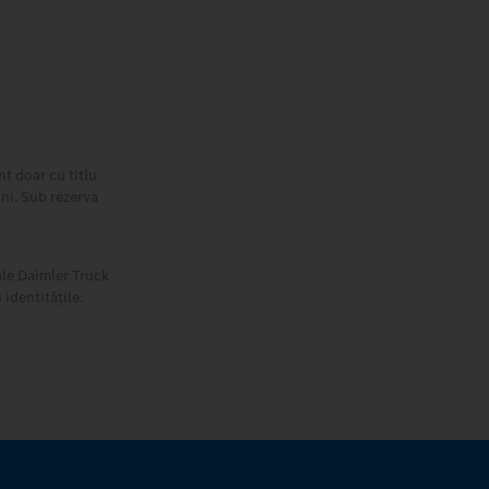
t doar cu titlu
ini. Sub rezerva
ale Daimler Truck
identitățile.