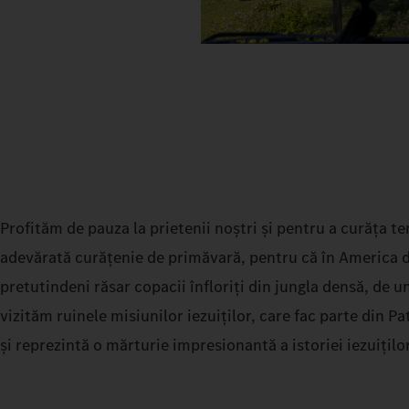
Profităm de pauza la prietenii noștri și pentru a curăța t
adevărată curățenie de primăvară, pentru că în America d
pretutindeni răsar copacii înfloriți din jungla densă, de un
vizităm ruinele misiunilor iezuiților, care fac parte din
și reprezintă o mărturie impresionantă a istoriei iezuițil