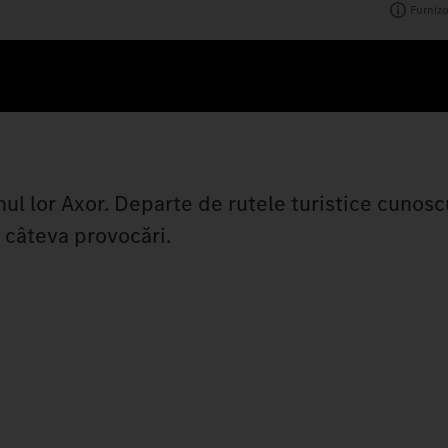
Furnizo
 lor Axor. Departe de rutele turistice cunoscut
i câteva provocări.