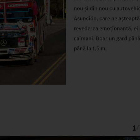
nou și din nou cu autovehic
Asunción, care ne așteaptă
revederea emoționantă, ei n
caimani. Doar un gard până
până la 1,5 m.
1
/