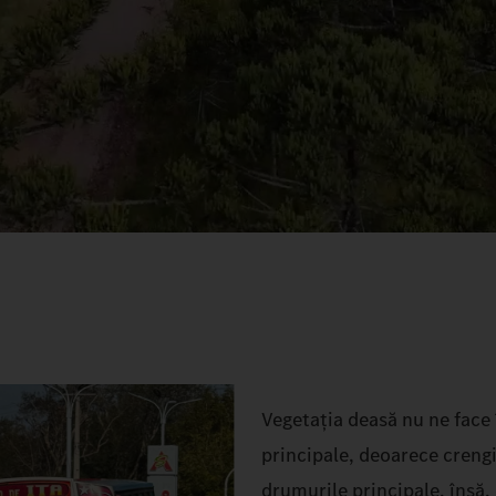
Vegetația deasă nu ne face 
principale, deoarece crengi
drumurile principale, însă,