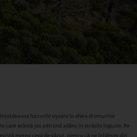
întotdeauna lucrurile ușoare în afara drumurilor
le care atârnă jos pătrund adânc în străzile înguste. Pe
 există mereu ceva de văzut, pentru că ne întâlnim din