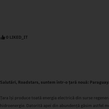
0 LIKED_IT
Salutări, Roadstars, suntem într-o țară nouă: Paraguay
Țara își produce toată energia electrică din surse regenera
hidroenergie. Datorită apei din abundență găsim astfel m