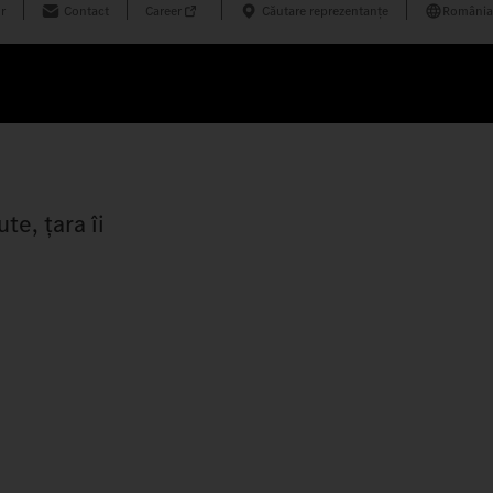
r
Contact
Career
Căutare reprezentanțe
România
e, țara îi