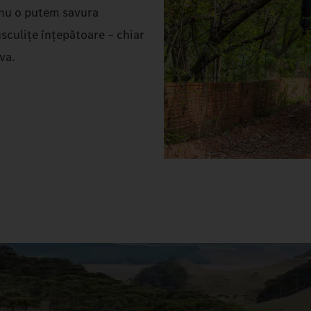
ă nu o putem savura
sculițe înțepătoare – chiar
va.