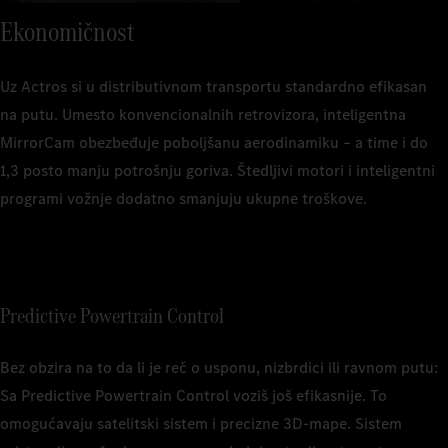
Ekonomičnost
Uz Actros si u distributivnom transportu standardno efikasan
na putu. Umesto konvencionalnih retrovizora, inteligentna
MirrorCam obezbeđuje poboljšanu aerodinamiku – a time i do
1,3 posto manju potrošnju goriva. Štedljivi motori i inteligentni
programi vožnje dodatno smanjuju ukupne troškove.
Predictive Powertrain Control
Bez obzira na to da li je reč o usponu, nizbrdici ili ravnom putu:
Sa Predictive Powertrain Control voziš još efikasnije. To
omogućavaju satelitski sistem i precizne 3D‑mape. Sistem