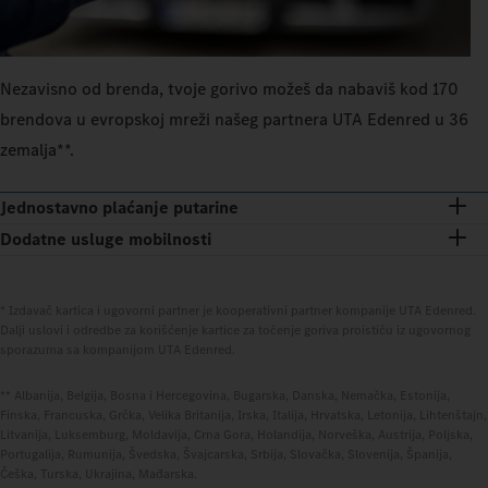
Nezavisno od brenda, tvoje gorivo možeš da nabaviš kod 170
brendova u evropskoj mreži našeg partnera UTA Edenred u 36
zemalja**.
Jednostavno plaćanje putarine
Dodatne usluge mobilnosti
* Izdavač kartica i ugovorni partner je kooperativni partner kompanije UTA Edenred.
Dalji uslovi i odredbe za korišćenje kartice za točenje goriva proističu iz ugovornog
sporazuma sa kompanijom UTA Edenred.
** Albanija, Belgija, Bosna i Hercegovina, Bugarska, Danska, Nemačka, Estonija,
Finska, Francuska, Grčka, Velika Britanija, Irska, Italija, Hrvatska, Letonija, Lihtenštajn,
Litvanija, Luksemburg, Moldavija, Crna Gora, Holandija, Norveška, Austrija, Poljska,
Portugalija, Rumunija, Švedska, Švajcarska, Srbija, Slovačka, Slovenija, Španija,
Češka, Turska, Ukrajina, Mađarska.