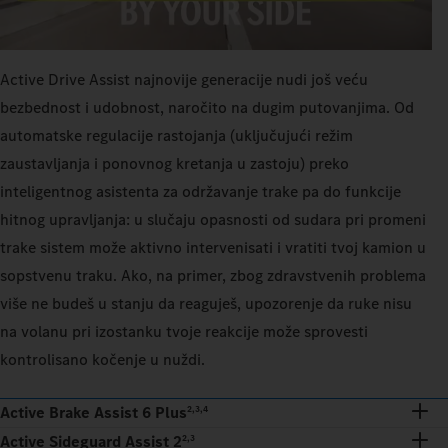
Active Drive Assist najnovije generacije nudi još veću
bezbednost i udobnost, naročito na dugim putovanjima. Od
automatske regulacije rastojanja (uključujući režim
zaustavljanja i ponovnog kretanja u zastoju) preko
inteligentnog asistenta za održavanje trake pa do funkcije
hitnog upravljanja: u slučaju opasnosti od sudara pri promeni
trake sistem može aktivno intervenisati i vratiti tvoj kamion u
sopstvenu traku. Ako, na primer, zbog zdravstvenih problema
više ne budeš u stanju da reaguješ, upozorenje da ruke nisu
na volanu pri izostanku tvoje reakcije može sprovesti
kontrolisano kočenje u nuždi.
Active Brake Assist 6 Plus
2,3,4
Active Sideguard Assist 2
2,3