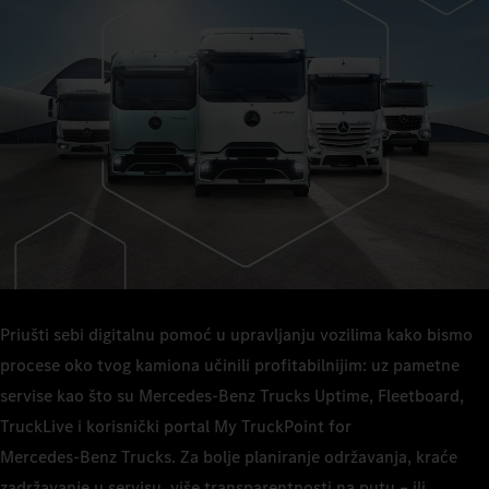
Priušti sebi digitalnu pomoć u upravljanju vozilima kako bismo
procese oko tvog kamiona učinili profitabilnijim: uz pametne
servise kao što su Mercedes‑Benz Trucks Uptime, Fleetboard,
TruckLive i korisnički portal My TruckPoint for
Mercedes‑Benz Trucks. Za bolje planiranje održavanja, kraće
zadržavanje u servisu, više transparentnosti na putu – ili