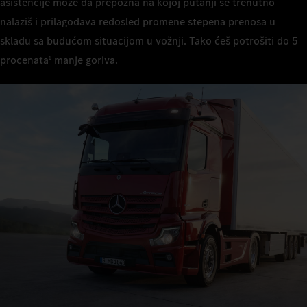
asistencije može da prepozna na kojoj putanji se trenutno
nalaziš i prilagođava redosled promene stepena prenosa u
skladu sa budućom situacijom u vožnji. Tako ćeš potrošiti do 5
procenata
manje goriva.
1