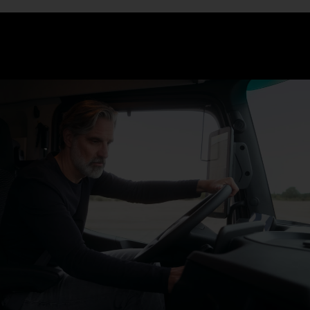
Samo tri stepnika i ti si unutra: uđi, sedi, odvezi se. Sedišta
regulišu klimu, a sa Multimedia Cockpit, interactive, na velikom
ekranu imaš sve relevantne funkcije na vidiku – od navigacije do
pomoćnog sistema za prepoznavanje saobraćajnih znakova.