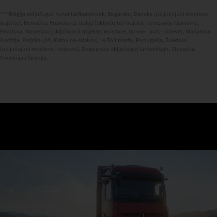
*** Belgija uključujući tunel Liefkenshoek, Bugarska, Danska (uključujući mostove i
trajekte), Nemačka, Francuska, Italija (uključujući trajekte kompanije Cantone),
Hrvatska, Norveška (uključujući trajekte, mostove, tunele i auto-puteve), Mađarska,
Austrija, Poljska (A4, Katovice–Krakov) i e-Toll mreža, Portugalija, Švedska
(uključujući mostove i trajekte), Švajcarska uključujući Lihtenštajn, Slovačka,
Slovenija i Španija.