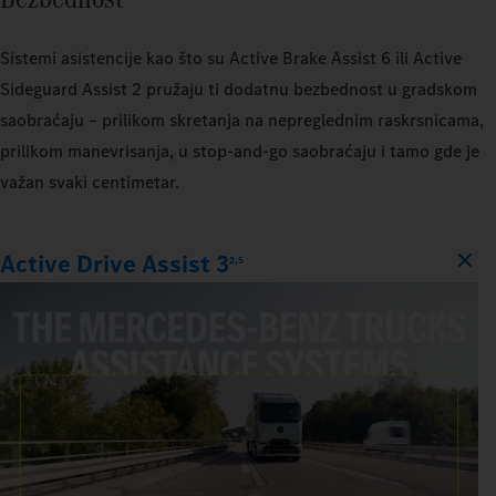
Sistemi asistencije kao što su Active Brake Assist 6 ili Active
Sideguard Assist 2 pružaju ti dodatnu bezbednost u gradskom
saobraćaju – prilikom skretanja na nepreglednim raskrsnicama,
prilikom manevrisanja, u stop‑and‑go saobraćaju i tamo gde je
važan svaki centimetar.
Active Drive Assist 3
2,5