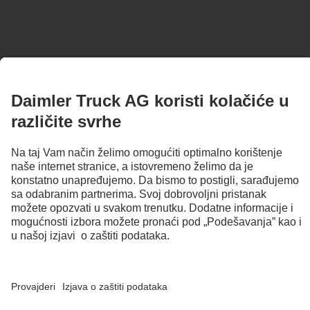
Lično savetovanje i stručna usluga: Pronađi ovde
Mercedes‑Benz Trucks prodavca u svojoj blizini.
Pronađite prodavca