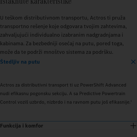
Istaknute karakteristike
U teškom distributivnom transportu, Actros ti pruža
transportno rešenje koje odgovara tvojim zahtevima,
zahvaljujući individualno izabranim nadgradnjama i
kabinama. Za bezbedniji osećaj na putu, pored toga,
može da te podrži mnoštvo sistema za podršku.
Štedljiv na putu
Actros za distributivni transport ti uz PowerShift Advanced
nudi efikasnu pogonsku sekciju. A sa Predictive Powertrain
Control voziš uzbrdo, nizbrdo i na ravnom putu još efikasnije.
1
Funkcija i komfor