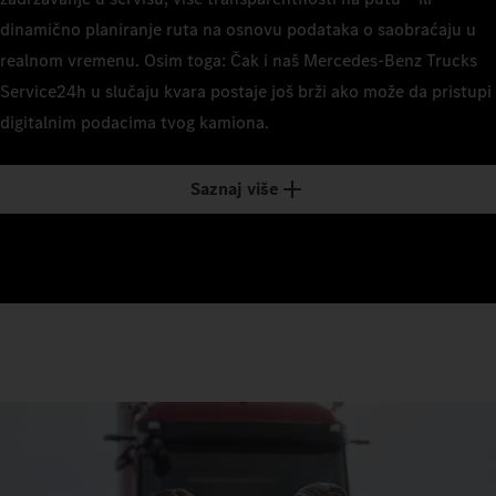
dinamično planiranje ruta na osnovu podataka o saobraćaju u
realnom vremenu. Osim toga: Čak i naš Mercedes‑Benz Trucks
Service24h u slučaju kvara postaje još brži ako može da pristupi
digitalnim podacima tvog kamiona.
Saznaj više