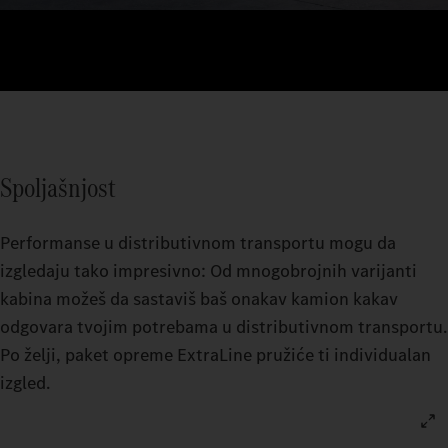
Spoljašnjost
Performanse u distributivnom transportu mogu da
izgledaju tako impresivno: Od mnogobrojnih varijanti
kabina možeš da sastaviš baš onakav kamion kakav
odgovara tvojim potrebama u distributivnom transportu.
Po želji, paket opreme ExtraLine pružiće ti individualan
izgled.