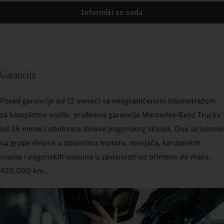
Informiši se sada
Garancija
Pored garancije od 12 meseci sa neograničenom kilometražom
za kompletno vozilo, proširena garancija Mercedes-Benz Trucks
od 36 meseci obuhvata delove pogonskog sklopa. Ona se odnosi
na grupe delova u oblastima motora, menjača, kardanskih
vratila i pogonskih osovina u zavisnosti od primene do maks.
450.000 km.