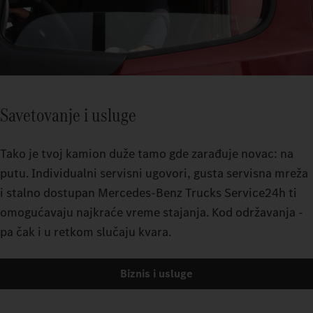
Savetovanje i usluge
Tako je tvoj kamion duže tamo gde zarađuje novac: na
putu. Individualni servisni ugovori, gusta servisna mreža
i stalno dostupan Mercedes-Benz Trucks Service24h ti
omogućavaju najkraće vreme stajanja. Kod održavanja -
pa čak i u retkom slučaju kvara.
Biznis i usluge