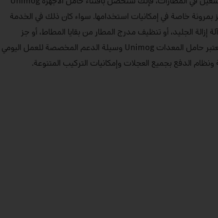
بالنسبة إلى الجوانب المتنوعة للتشغيل في المطارات، فإنك ستحصل باقتناء حامل الأجهزة Unimog
 بمرونة خاصة في إمكانيات استخدامها. سواء كان ذلك في الخدمة
ة إزالة الجليد، أو تنظيف مدرج المطار من بقايا المطاط، أو جز
العشب في المساحات الخضراء: يُعتبر حامل المعدات Unimog وسيلة الدعم المخصصة للعمل اليومي
 ونظام الدفع بجميع العجلات وإمكانيات التركيب المتنوعة.