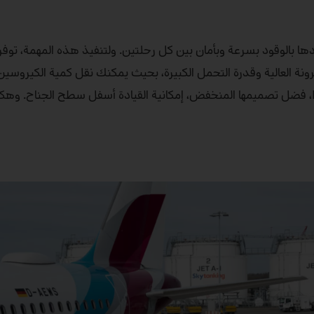
ها بالوقود بسرعة وبأمان بين كل رحلتين. ولتنفيذ هذه المهمة، توف
شاحنتها بالمرونة العالية وقدرة التحمل الكبيرة، بحيث يمكنك نقل كمية الكيروس
للمطار عبر المدرج دون عناء. علاوة على ذلك تتيح لك شاحنة Econic، فضل تصميمها المنخفض، إمكانية القيادة أسفل سطح ا