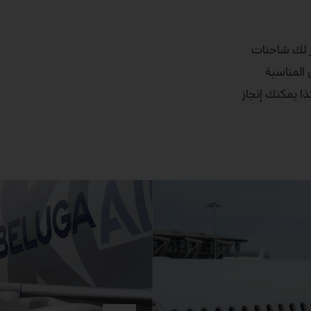
ر لك شاحنات
ين المناسبة
لجناح. وهكذا يمكنك إنجاز