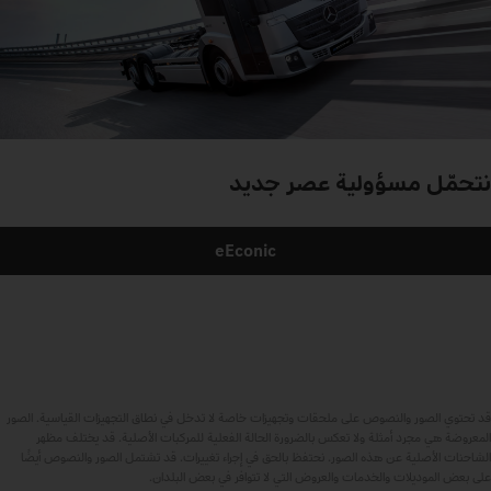
نتحمّل
مسؤولية
عصر
جديد
eEconic
قد تحتوي الصور والنصوص على ملحقات وتجهيزات خاصة لا تدخل في نطاق التجهيزات القياسية. الصور
المعروضة هي مجرد أمثلة ولا تعكس بالضرورة الحالة الفعلية للمركبات الأصلية. قد يختلف مظهر
الشاحنات الأصلية عن هذه الصور. نحتفظ بالحق في إجراء تغييرات. قد تشتمل الصور والنصوص أيضًا
على بعض الموديلات والخدمات والعروض التي لا تتوافر في بعض البلدان.