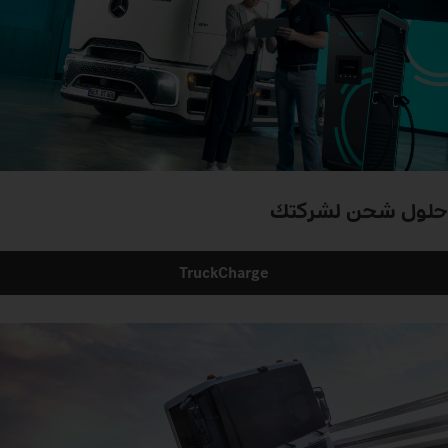
حلول شحن لشركتك
TruckCharge