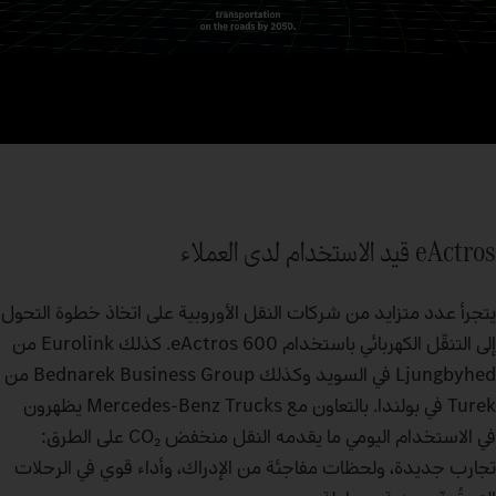
eActros قيد الاستخدام لدى العملاء
يتجرأ عدد متزايد من شركات النقل الأوروبية على اتخاذ خطوة التحول
إلى التنقّل الكهربائي باستخدام eActros 600. كذلك Eurolink من
Ljungbyhed في السويد وكذلك Bednarek Business Group من
Turek في بولندا. بالتعاون مع Mercedes‑Benz Trucks يظهرون
في الاستخدام اليومي ما يقدمه النقل منخفض CO₂ على الطرق:
تجارب جديدة، ولحظات مفاجئة من الإدراك، وأداء قوي في الرحلات