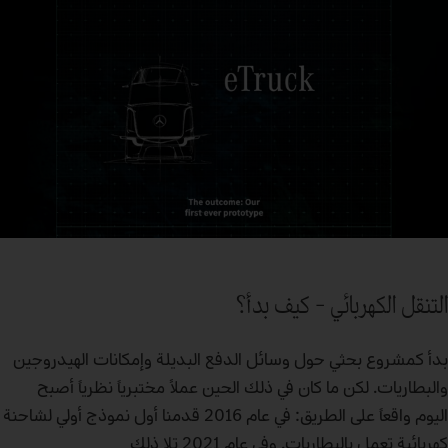
التنقل الكهربائي – كيف بدأ؟
بدأ كمشروع بحثي حول وسائل الدفع البديلة وإمكانات الهيدروجين
والبطاريات. لكن ما كان في ذلك الحين عملاً مختبرياً نظرياً أصبح
اليوم واقعاً على الطريق: في عام 2016 قدمنا أول نموذج أولي لشاحنة
كهربائية تعمل بالبطاريات. وفي عام 2021 تلا ذلك