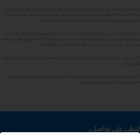
باعتبارنا شركة عالمية، فإن تكافؤ الفرص والتنوع والانفتاح والاحترام من المعتقدات الأساسية لدينا في
شركة Daimler Truck AG. ويتجلى ذلك في طريقة تفكيرنا وتصرفنا والتواصل معنا. بشكل أساسي،
تشير جميع المصطلحات المختارة بطبيعة الحال إلى جميع الأجناس والهويات.
1
تم احتساب مدى السير داخليًا تحت ظروف اختبار محددة، بعد تهيئة مسبقة باستخدام جرار نصف
مقطورة 4x2 بوزن إجمالي للمجموعة 40 t عند درجة حرارة خارجية 20 °C وأثناء تشغيل النقل لمسافات
طويلة، وقد يختلف عن القيم المحددة وفقًا للائحة (EU) رقم 2017/2400.
2
استنادًا إلى محاكاة داخلية، حيث إن معيار نظام الشحن بالميغاواط (MCS) الملزم والموحد لا يزال قيد
الإعداد حاليًا.
3
يمكن لأنظمة المساعدة أن تدعم السائقين والسائقات فقط. تظل المسؤولية الكاملة عن القيادة
الآمنة للمركبة دائمًا منوطة بالسائق أو السائقة.
لنبقى على تواصل.
اكتشف Mercedes‑Benz Trucks على قنواتنا الرقمية.