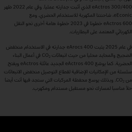
eActros 300/400 الذي أثبت جدارته عملياً. وفي عام 2022 ظهر
eEconic، شاحنتنا المكهربة للاستخدام الحضري. ومع
eActros 600 خطونا في 2023 خطوة هامة أخرى نحو النقل
الكهربائي المعتمد على البطاريات.
في عام 2025 يثبت eArocs 400 جدارته في الاستخدام منخفض
الضجيج والمحايد محلياً من حيث انبعاثات CO
في أعمال البناء
2
الحضرية. كما يوسّع eActros 400 الجديد عائلة eActros ويفتح
سلسلة من الإمكانيات الإضافية لقطاع التوصيل منخفض الانبعاثات
من CO
. وبذلك يوسع محفظة المركبات التي ستجد فيها أنت أيضاً
2
حلاً مناسباً لمسارك نحو مستقبل مستدام ومكهرب.