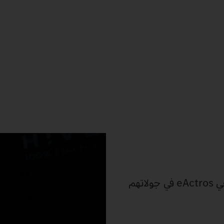
اختبر eActros 600 حيث ينتمي: على الطريق. رافق سائقي eActros في جولاتهم