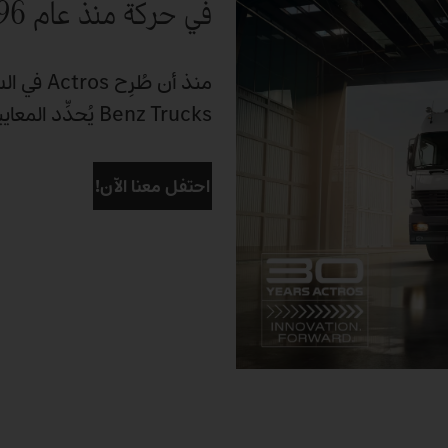
في حركة منذ عام 1996
Benz Trucks يُحدِّد المعايير مرارًا وتكرارًا. دعونا ننظر إلى الوراء معًا في عامه الثلاثين.
احتفل معنا الآن!