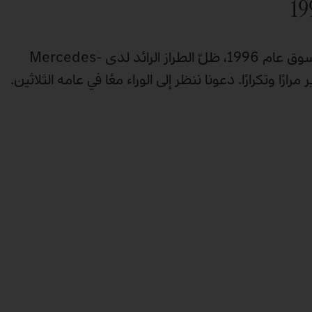
منذ أن طُرِح Actros في السوق عام 1996، ظلّ الطراز الرائد لدى Mercedes-