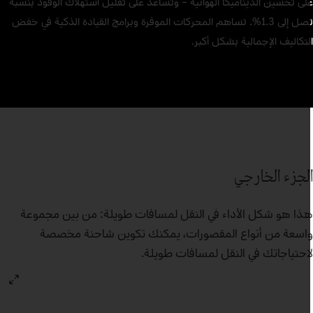
لى تحسين الديناميكا الهوائية – وتساعد على تقليل استهلاك الوقود بنسبة
تصل إلى 1.3%. تساهم المحركات الموفرة وبرامج القيادة الذكية في خفض
لتكاليف الإجمالية بشكل أكبر.
لجزء الخارجي
ذا هو شكل الأداء في النقل لمسافات طويلة: من بين مجموعة
اسعة من أنواع المقصورات، يمكنك تكوين شاحنة مخصصة
احتياجاتك في النقل لمسافات طويلة.