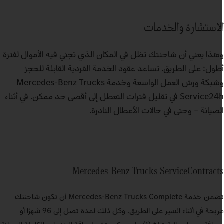
لاستشارة والخدمات
هذا يعني أن شاحنتك تظل في المكان الذي تجني فيه الأموال لفترة
طول: على الطريق. تساعد عقود الخدمة الفردية القابلة للحجز
وشبكة ورش العمل الواسعة وخدمة Mercedes-Benz Trucks
Service24h في تقليل فترات التعطل إلى أقصى حد ممكن. في أثناء
لصيانة – وحتى في حالات الأعطال النادرة.
Mercedes‑Benz Trucks ServiceContract
تضمن خدمة Mercedes‑Benz Trucks Complete أن تكون شاحنتك
مربحة في أثناء السير على الطريق. وكل ذلك لمدة تصل إلى 96 شهرًا أو