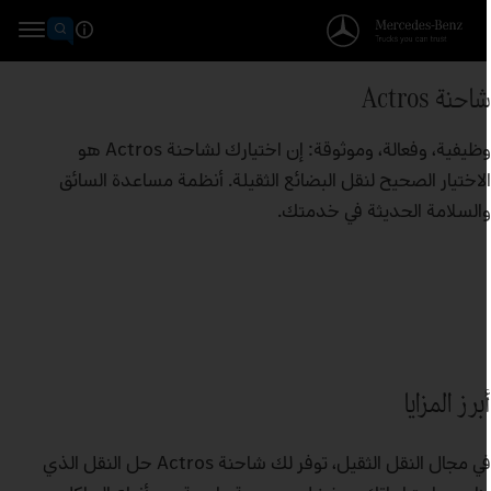
احنة Actros
وظيفية، وفعالة، وموثوقة: إن اختيارك لشاحنة Actros هو
لاختيار الصحيح لنقل البضائع الثقيلة. أنظمة مساعدة السائق
السلامة الحديثة في خدمتك.
برز المزايا
في مجال النقل الثقيل، توفر لك شاحنة Actros حل النقل الذي