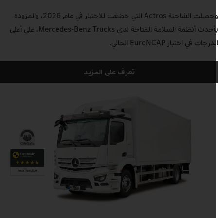
وحصلت الشاحنة Actros التي خضعت للاختبار في عام 2026، والمزودة
بأحدث أنظمة السلامة المتاحة لدى Mercedes-Benz Trucks، على أعلى
درجات في اختبار EuroNCAP الحالي.
تعرف على المزيد