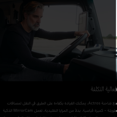
لاث خطوات فقط وستكون جاهزًا: الركوب والجلوس وبدء القيادة. تنظم
المقاعد درجة الحرارة، ومع نظام Multimedia Cockpit, interactive، يتم
رض جميع الوظائف ذات الصلة بوضوح على شاشة كبيرة.
عالية التكلفة
مع شاحنة Actros، يمكنك القيادة بكفاءة على الطرق في النقل لمسافات
طويلة – كميزة قياسية. بدلاً من المرايا التقليدية، تعمل MirrorCam الذكية