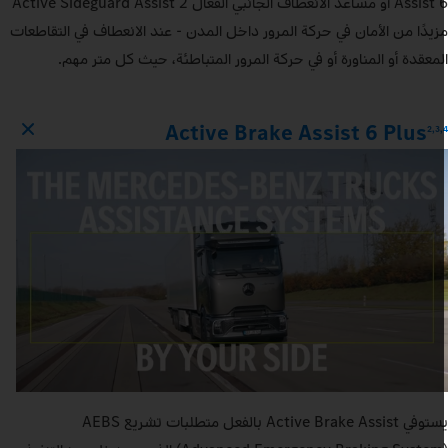
Assist 6 أو مساعد الانعطاف الجانبي الفعال Active Sideguard Assist 2
زيدًا من الأمان في حركة المرور داخل المدن - عند الانعطاف في التقاطعات
لمعقدة أو المناورة أو في حركة المرور المتباطئة، حيث كل متر مهم.
Active Brake Assist 6 Plus
2,3,
يستوفي Active Brake Assist بالفعل متطلبات تشريع AEBS