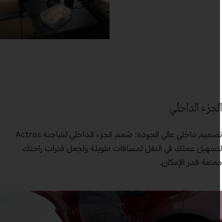
لجزء الداخلي
تصميم داخلي عالي الجودة: صُمم الجزء الداخلي لشاحنة Actros
تسهيل عملك في النقل لمسافات طويلة ولجعل فترات راحتك
متعة قدر الإمكان.