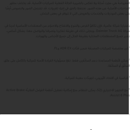
لمعروضة هي مجرد أمثلة ولا تعكس بالضرورة الحالة الفعلية للمركبات الأصلية. قد يختلف مظهر
لشاحنات الأصلية عن هذه الصور. نحتفظ بالحق في إجراء تغييرات. قد تشتمل الصور والنصوص أيضًا
لى بعض الموديلات والخدمات والعروض التي لا تتوافر في بعض البلدان.
اعتبارنا شركة عالمية، فإن تكافؤ الفرص والتنوع والانفتاح والاحترام من المعتقدات الأساسية لدينا في
شركة Daimler Truck AG. ويتجلى ذلك في طريقة تفكيرنا وتصرفنا والتواصل معنا. بشكل أساسي،
شير جميع المصطلحات المختارة بطبيعة الحال إلى جميع الأجناس والهويات.
ير مخصصة للمركبات المصنفة ضمن فئات ADR EX وFL.
يمكن لأنظمة المساعدة دعم السائقين فقط. تقع مسؤولية القيادة الآمنة للمركبة بالكامل على عاتق
لسائق أو السائقة.
قياسية في الاتحاد الأوروبي، لتهيئات معينة للمركبة.
مع التجهيز الاختياري S2J، يمكن للنظام منع إمكانية تعطيل أنظمة الفرامل الطارئة Active Brake
Assist 6 Plus