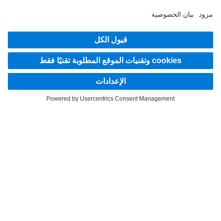
اكتشف Mercedes‑Benz Trucks على قنواتنا الرقمية.
LANGUAGE
EN
AR
مقدم الخدمة
بيان الخصوصية
إشعار قانوني
إرشادات حماية البيانات لخدمة Mercedes-Benz Trucks Service24h
إرشادات حماية البيانات للشاحنات التجريبية
نظام الإبلاغ عن المخالفات