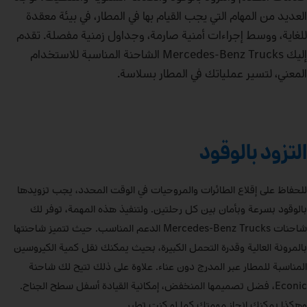
العديد من المهام التي يجب القيام بها في المطار، في بيئة معقدة
للغاية، ووسط إجراءات أمنية صارمة، وجداول زمنية مفصلة. تقدم
إليك Mercedes‑Benz Trucks الشاحنة المناسبة للاستخدام
المعني، لتسير عملياتك في المطار بسلاسة.
التزود بالوقود
للحفاظ على إقلاع الطائرات والمروحيات في الوقت المحدد، يجب تزويدها
بالوقود بسرعة وبأمان بين كل رحلتين. ولتنفيذ هذه المهمة، توفر لك
شاحنات Mercedes‑Benz Trucks الدعم المناسب. حيث تتميز شاحنتها
بالمرونة العالية وقدرة التحمل الكبيرة، بحيث يمكنك نقل كمية الكيروسين
المناسبة للمطار عبر المدرج دون عناء. علاوة على ذلك تتيح لك شاحنة
Econic، فضل تصميمها المنخفض، إمكانية القيادة أسفل سطح الجناح.
وهكذا يمكنك إنجاز مهمتك كما لو كنت تطير.