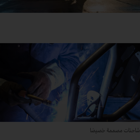
شاحنات مصممة خصيصًا