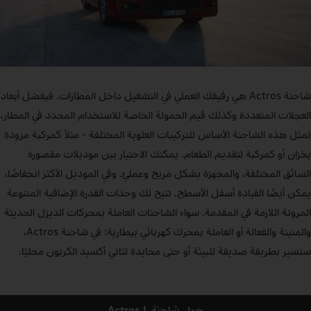
شاحنة Actros هي رفيقك العملي في التشغيل داخل المطارات. فبفضل أبعاد
العجلات المتعددة وكذلك قيم الحمولة الخاصة للاستخدام المحدد في المطار،
تمثل هذه الشاحنة الأساس للتركيبات العلوية المختلفة - مثلاً كمركبة مزودة
بخزان أو كمركبة لتقديم الطعام. يمكنك الاختيار بين موديلات مقصورة
السائق المختلفة، والمجهزة بشكل مريح وعمليّ. وفي الموديل الأكثر انخفاضًا،
يمكن أيضًا القيادة أسفل الأسطح. تتيح لك وحدات القدرة الإضافية المتنوعة
المرونة اللازمة في المقدمة. سواء الشاحنات العاملة بمحركات الديزل الحديثة
والمتينة والفعالة أو العاملة بمحرك كهربائي ببطارية: في شاحنة Actros،
ستسير بطريقة صديقة للبيئة أو حتى محايدة لثاني أكسيد الكربون محليًا.
حول شاحنة Actros L