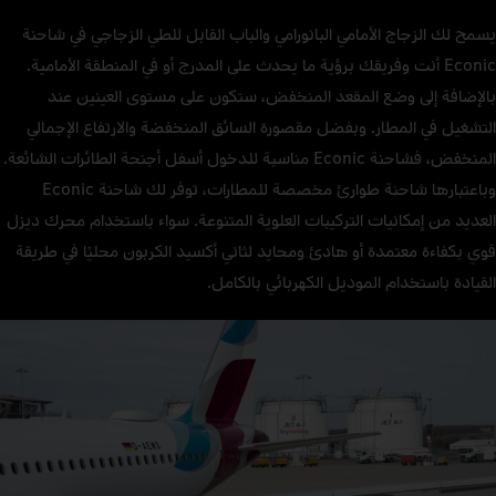
يسمح لك الزجاج الأمامي البانورامي والباب القابل للطي الزجاجي في شاحنة
Econic أنت وفريقك برؤية ما يحدث على المدرج أو في المنطقة الأمامية.
بالإضافة إلى وضع المقعد المنخفض، ستكون على مستوى العينين عند
التشغيل في المطار. وبفضل مقصورة السائق المنخفضة والارتفاع الإجمالي
المنخفض، فشاحنة Econic مناسبة للدخول أسفل أجنحة الطائرات الشائعة.
وباعتبارها شاحنة طوارئ مخصصة للمطارات، توفر لك شاحنة Econic
العديد من إمكانيات التركيبات العلوية المتنوعة. سواء باستخدام محرك ديزل
قوي بكفاءة معتمدة أو هادئ ومحايد لثاني أكسيد الكربون محليًا في طريقة
القيادة باستخدام الموديل الكهربائي بالكامل.