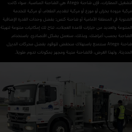
لتشغيل المطارات، فإن شاحنة Atego هي الشاحنة المناسبة. سواء كانت
مركبة مزودة بخزان أو موزع أو مركبة لتقديم الطعام، أو مركبة للخدمة
الشتوية في المنطقة الأمامية أو شاحنة كنس: بفضل وحدات القدرة الإضافية
المتنوعة والعديد من خيارات قاعدة العجلات، تتاح لك إمكانيات متنوعة لتهيئة
الشاحنة بحسب أغراضك. وبذلك، ستعمل بشكل اقتصاديّ. باستخدام
شاحنة Atego ستتمتع باستهلاك منخفض للوقود بفضل محركات الديزل
الحديثة. ولهذا الغرض، فالشاحنة متينة ومجهز بمكونات تدوم طويلاً.