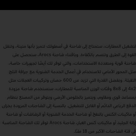
لتشغيل المطارات، ستحتاج إلى شاحنة في أسطولك تتميز بأنها متينة، وتنقل
القوة إلى الطرق وتتسم بالكفاءة. وباقتناء شاحنة Arocs، ستحصل على
شاحنة قوية ومتعددة الاستخدامات، والتي توفر لك أيضًا تجهيزات خاصة،
مثل المحور الأمامي للاستخدام في أعمال الخدمة الشتوية مع جرافة الثلج
الثقيلة. وبفضل القدرة التي تزيد عن 600 حصان وتركيبات العجلات مثل
4x2 إلى 8x8 وفئات الوزن المناسبة للمطارات، ستستخدم شاحنة مزودة
بمساعد قوي ومقاوم، ويتميز بالخلوص الأرضي ويتوفر من المصنع بنظام
الدفع الرباعي الدائم أو القابل للتشغيل. بالنسبة إلى الشاحنات المزودة بخزان
أو ماكينات الكنس بالنفخ أو شاحنة الخدمة الشتوية أو الرشاشات أو شاحنة
إزالة الجليد أو ماكينات كنس الغبار، شاحنة Arocs توفر لك الشاحنة المناسبة
في فئة الشاحنات الأكبر من 18 طنًا.