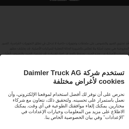
قد تحتوي الصور والنصوص على ملحقات وتجهيزات خاصة لا تدخل في نطاق التجهيزات القياسية. الصور
المعروضة هي مجرد أمثلة ولا تعكس بالضرورة الحالة الفعلية للمركبات الأصلية. قد يختلف مظهر
الشاحنات الأصلية عن هذه الصور. نحتفظ بالحق في إجراء تغييرات. قد تشتمل الصور والنصوص أيضًا
على بعض الموديلات والخدمات والعروض التي لا تتوافر في بعض البلدان.
باعتبارنا شركة عالمية، فإن تكافؤ الفرص والتنوع والانفتاح والاحترام من المعتقدات الأساسية لدينا في
شركة Daimler Truck AG. ويتجلى ذلك في طريقة تفكيرنا وتصرفنا والتواصل معنا. بشكل أساسي،
تشير جميع المصطلحات المختارة بطبيعة الحال إلى جميع الأجناس والهويات.
لنبقى على تواصل.