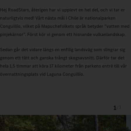
Hej RoadStars, återigen har vi upplevt en hel del, och vi tar er
naturligtvis med! Vårt nästa mål i Chile är nationalparken
Conguillío, vilket på Mapuchefolkets språk betyder ”vatten med
pinjekärnor”. Först kör vi genom ett hisnande vulkanlandskap.
Sedan går det vidare längs en enfilig landsväg som slingrar sig
genom ett tätt och ganska trångt skogsavsnitt. Därför tar det
hela 1,5 timmar att köra 17 kilometer från parkens entré till vår
övernattningsplats vid Laguna Conguillío.
1
/
3