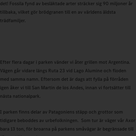
det! Fossila fynd av besläktade arter sträcker sig 90 miljoner år
tillbaka, vilket gör brödgranen till en av världens äldsta
trädfamiljer.
Efter flera dagar i parken vänder vi åter grillen mot Argentina.
Vägen går vidare längs Ruta 23 vid Lago Alumine och floden
med samma namn. Eftersom det är dags att fylla på förråden
igen åker vi till San Martin de los Andes, innan vi fortsätter till
nästa nationalpark.
I parken finns delar av Patagoniens stäpp och grottor som
tidigare beboddes av urbefolkningen. Som tur är väger vår Axor
bara 13 ton, för broarna på parkens småvägar är begränsade till