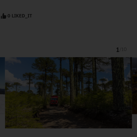
0 LIKED_IT
1
/
10