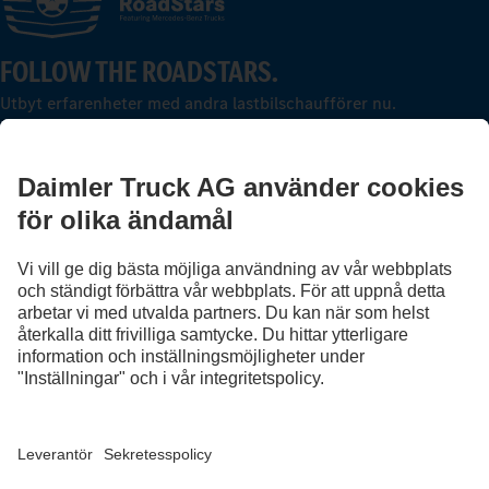
FOLLOW THE ROADSTARS.
Utbyt erfarenheter med andra lastbilschaufförer nu.
Välkommen in
Leverantör
Sekretesspolicy
Juridisk information
EU Data Act
Dataskydd testfordon