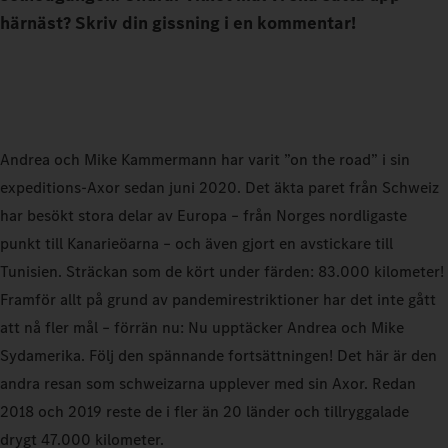
härnäst? Skriv din gissning i en kommentar!
Andrea och Mike Kammermann har varit ”on the road” i sin
expeditions-Axor sedan juni 2020. Det äkta paret från Schweiz
har besökt stora delar av Europa – från Norges nordligaste
punkt till Kanarieöarna – och även gjort en avstickare till
Tunisien. Sträckan som de kört under färden: 83.000 kilometer!
Framför allt på grund av pandemirestriktioner har det inte gått
att nå fler mål – förrän nu: Nu upptäcker Andrea och Mike
Sydamerika. Följ den spännande fortsättningen! Det här är den
andra resan som schweizarna upplever med sin Axor. Redan
2018 och 2019 reste de i fler än 20 länder och tillryggalade
drygt 47.000 kilometer.