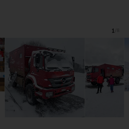
1
/
8