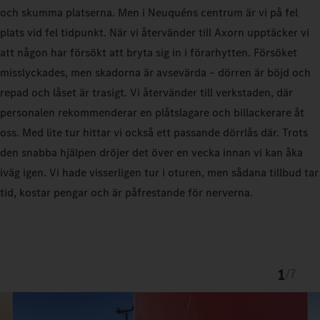
och skumma platserna. Men i Neuquéns centrum är vi på fel
plats vid fel tidpunkt. När vi återvänder till Axorn upptäcker vi
att någon har försökt att bryta sig in i förarhytten. Försöket
misslyckades, men skadorna är avsevärda – dörren är böjd och
repad och låset är trasigt. Vi återvänder till verkstaden, där
personalen rekommenderar en plåtslagare och billackerare åt
oss. Med lite tur hittar vi också ett passande dörrlås där. Trots
den snabba hjälpen dröjer det över en vecka innan vi kan åka
iväg igen. Vi hade visserligen tur i oturen, men sådana tillbud tar
tid, kostar pengar och är påfrestande för nerverna.
1
/
7