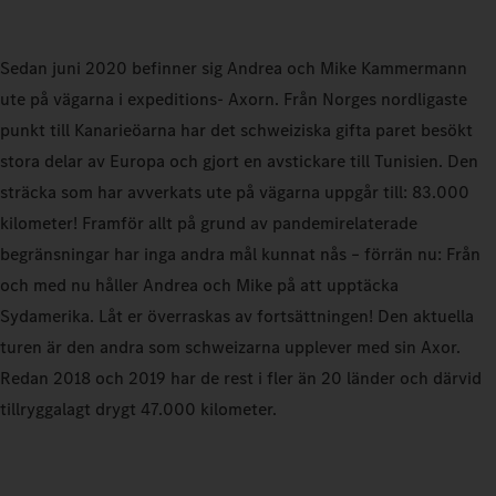
Sedan juni 2020 befinner sig Andrea och Mike Kammermann
ute på vägarna i expeditions‑ Axorn. Från Norges nordligaste
punkt till Kanarieöarna har det schweiziska gifta paret besökt
stora delar av Europa och gjort en avstickare till Tunisien. Den
sträcka som har avverkats ute på vägarna uppgår till: 83.000
kilometer! Framför allt på grund av pandemirelaterade
begränsningar har inga andra mål kunnat nås – förrän nu: Från
och med nu håller Andrea och Mike på att upptäcka
Sydamerika. Låt er överraskas av fortsättningen! Den aktuella
turen är den andra som schweizarna upplever med sin Axor.
Redan 2018 och 2019 har de rest i fler än 20 länder och därvid
tillryggalagt drygt 47.000 kilometer.