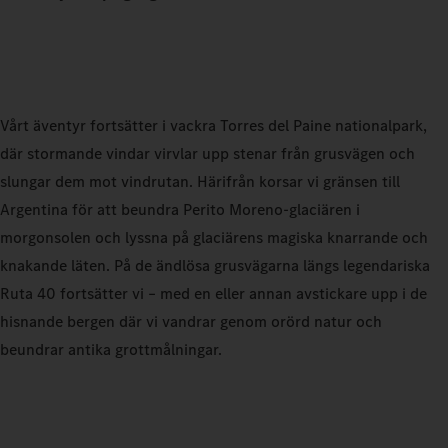
Vårt äventyr fortsätter i vackra Torres del Paine nationalpark,
där stormande vindar virvlar upp stenar från grusvägen och
slungar dem mot vindrutan. Härifrån korsar vi gränsen till
Argentina för att beundra Perito Moreno-glaciären i
morgonsolen och lyssna på glaciärens magiska knarrande och
knakande läten. På de ändlösa grusvägarna längs legendariska
Ruta 40 fortsätter vi – med en eller annan avstickare upp i de
hisnande bergen där vi vandrar genom orörd natur och
beundrar antika grottmålningar.