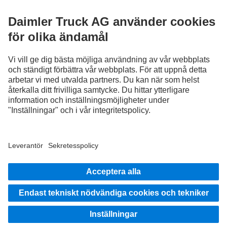
Utbyt erfarenheter med andra lastbilschaufförer nu.
Välkommen in
Leverantör
Sekretesspolicy
Juridisk information
EU Data Act
Dataskydd testfordon
Sekretesspolicy vägassistans
Ytterligare dataskyddsinformation