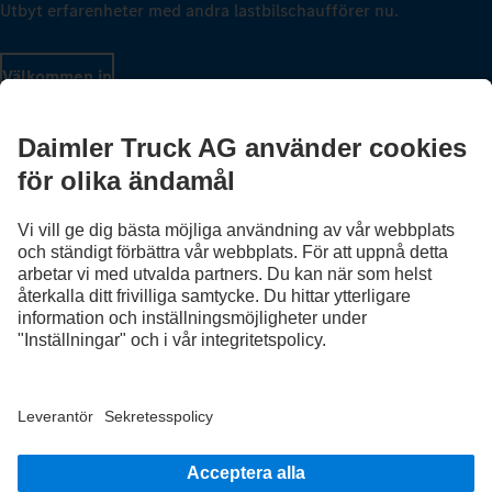
Utbyt erfarenheter med andra lastbilschaufförer nu.
Välkommen in
Leverantör
Sekretesspolicy
Juridisk information
EU Data Act
Dataskydd testfordon
Sekretesspolicy vägassistans
Ytterligare dataskyddsinformation