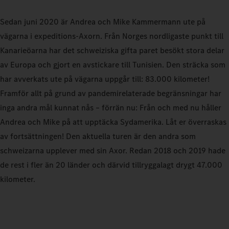
Sedan juni 2020 är Andrea och Mike Kammermann ute på
vägarna i expeditions‑Axorn. Från Norges nordligaste punkt till
Kanarieöarna har det schweiziska gifta paret besökt stora delar
av Europa och gjort en avstickare till Tunisien. Den sträcka som
har avverkats ute på vägarna uppgår till: 83.000 kilometer!
Framför allt på grund av pandemirelaterade begränsningar har
inga andra mål kunnat nås – förrän nu: Från och med nu håller
Andrea och Mike på att upptäcka Sydamerika. Låt er överraskas
av fortsättningen! Den aktuella turen är den andra som
schweizarna upplever med sin Axor. Redan 2018 och 2019 hade
de rest i fler än 20 länder och därvid tillryggalagt drygt 47.000
kilometer.