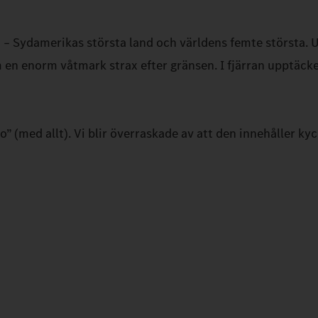
 – Sydamerikas största land och världens femte största. Un
n enorm våtmark strax efter gränsen. I fjärran upptäcker 
” (med allt). Vi blir överraskade av att den innehåller ky