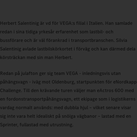
Herbert Salentinig är vd för VEGA:s filial i Italien. Han samlade
redan i sina tidiga yrkesår erfarenhet som lastbil- och
bussförare och är väl förankrad i transportbranschen. Silvia
Salentinig avlade lastbilskörkortet i förväg och kan därmed dela
körsträckan med sin man Herbert.
Redan på julafton ger sig team VEGA - inledningsvis utan
påhängsvagn - iväg mot Oldenburg, startpunkten för eNordkapp
Challenge. Till den krävande turen väljer man eActros 600 med
en fordonstransportpåhängsvagn, ett ekipage som i logistikerns
vardag normalt används: med dubbla hjul – vilket senare visar
sig inte vara helt idealiskt på snöiga vägbanor – lastad med en
Sprinter, fullastad med utrustning.