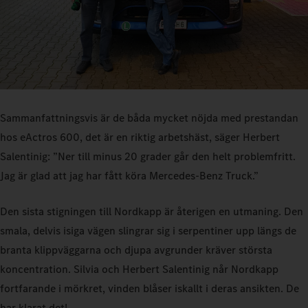
Sammanfattningsvis är de båda mycket nöjda med prestandan
hos eActros 600, det är en riktig arbetshäst, säger Herbert
Salentinig: ”Ner till minus 20 grader går den helt problemfritt.
Jag är glad att jag har fått köra Mercedes‑Benz Truck.”
Den sista stigningen till Nordkapp är återigen en utmaning. Den
smala, delvis isiga vägen slingrar sig i serpentiner upp längs de
branta klippväggarna och djupa avgrunder kräver största
koncentration. Silvia och Herbert Salentinig når Nordkapp
fortfarande i mörkret, vinden blåser iskallt i deras ansikten. De
har klarat det!