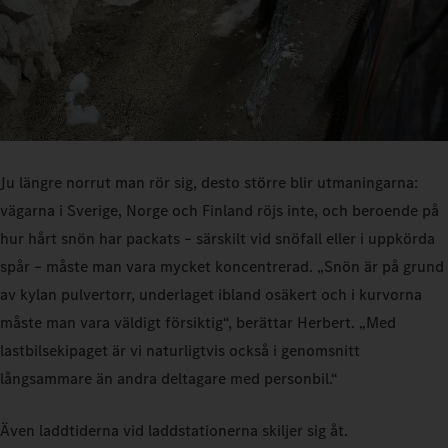
Ju längre norrut man rör sig, desto större blir utmaningarna:
vägarna i Sverige, Norge och Finland röjs inte, och beroende på
hur hårt snön har packats – särskilt vid snöfall eller i uppkörda
spår – måste man vara mycket koncentrerad. „Snön är på grund
av kylan pulvertorr, underlaget ibland osäkert och i kurvorna
måste man vara väldigt försiktig“, berättar Herbert. „Med
lastbilsekipaget är vi naturligtvis också i genomsnitt
långsammare än andra deltagare med personbil.“
Även laddtiderna vid laddstationerna skiljer sig åt.