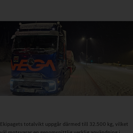
Ekipagets totalvikt uppgår därmed till 32.500 kg, vilket
väl motsvarar en genomsnittlig verklig användning i