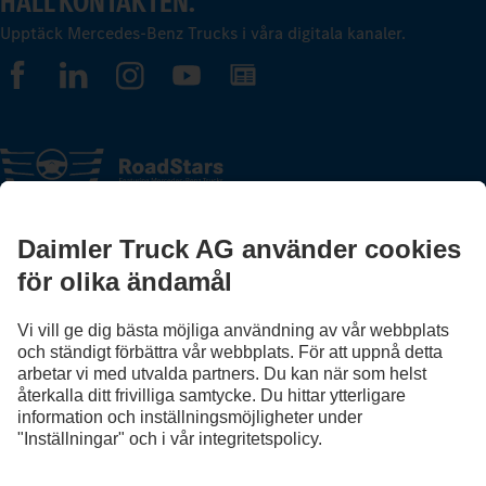
HÅLL KONTAKTEN.
Upptäck Mercedes-Benz Trucks i våra digitala kanaler.
FOLLOW THE ROADSTARS.
Utbyt erfarenheter med andra lastbilschaufförer nu.
Välkommen in
Leverantör