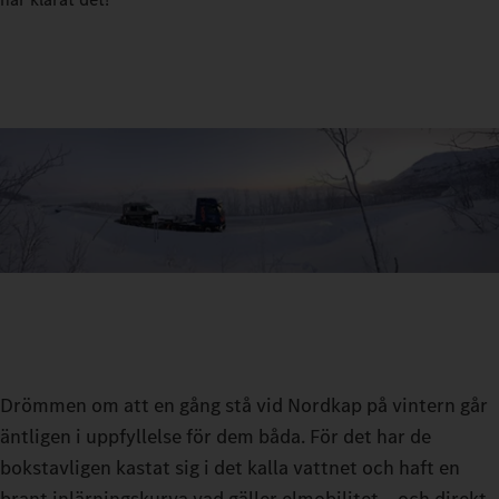
Drömmen om att en gång stå vid Nordkap på vintern går
äntligen i uppfyllelse för dem båda. För det har de
bokstavligen kastat sig i det kalla vattnet och haft en
brant inlärningskurva vad gäller elmobilitet – och direkt