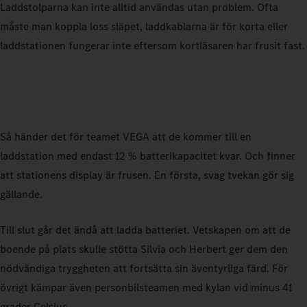
Laddstolparna kan inte alltid användas utan problem. Ofta
måste man koppla loss släpet, laddkablarna är för korta eller
laddstationen fungerar inte eftersom kortläsaren har frusit fast.
Så händer det för teamet VEGA att de kommer till en
laddstation med endast 12 % batterikapacitet kvar. Och finner
att stationens display är frusen. En första, svag tvekan gör sig
gällande.
Till slut går det ändå att ladda batteriet. Vetskapen om att de
boende på plats skulle stötta Silvia och Herbert ger dem den
nödvändiga tryggheten att fortsätta sin äventyrliga färd. För
övrigt kämpar även personbilsteamen med kylan vid minus 41
grader Celsius.