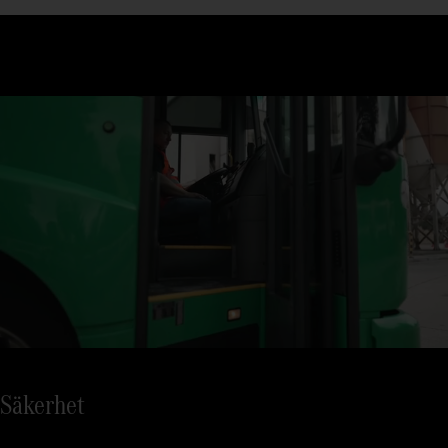
Econic är du i ögonhöjd med trafiken.
Bekväm på- och avklivning i den hektiska vardagen: Tack vare
den låga höjden behöver du och dina passagerare endast gå
uppför 2 steg vid ombordstigning.
Säkerhet