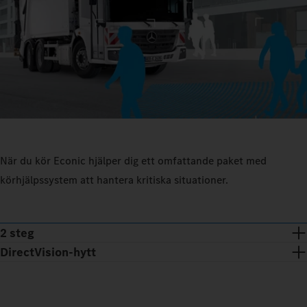
När du kör Econic hjälper dig ett omfattande paket med
körhjälpssystem att hantera kritiska situationer.
2 steg
DirectVision-hytt
Låg sätesposition och vikdörrar med glas ned till golvet: Med