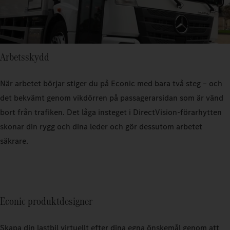
Arbetsskydd
När arbetet börjar stiger du på Econic med bara två steg – och
det bekvämt genom vikdörren på passagerarsidan som är vänd
bort från trafiken. Det låga insteget i DirectVision-förarhytten
skonar din rygg och dina leder och gör dessutom arbetet
säkrare.
Econic produktdesigner
Skapa din lastbil virtuellt efter dina egna önskemål genom att