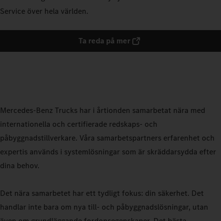
Service över hela världen.
Ta reda på mer
Mercedes-Benz Trucks har i årtionden samarbetat nära med
internationella och certifierade redskaps- och
påbyggnadstillverkare. Våra samarbetspartners erfarenhet och
expertis används i systemlösningar som är skräddarsydda efter
dina behov.
Det nära samarbetet har ett tydligt fokus: din säkerhet. Det
handlar inte bara om nya till- och påbyggnadslösningar, utan
även om grundläggande fordonsegenskaper. Det bästa