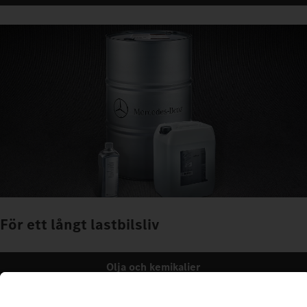
För ett långt lastbilsliv
Olja och kemikalier