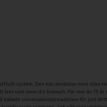
raftfullt system. Den kan användas med olika r
t året runt inom din bransch. För mer än 75 år
å kallade universalmotormaskinen för just det
d kvalificerade redskaps- och påbyggnadstillv