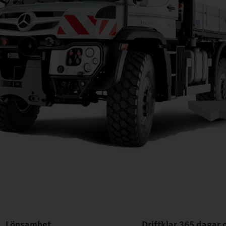
Lönsamhet
Driftklar 365 dagar 