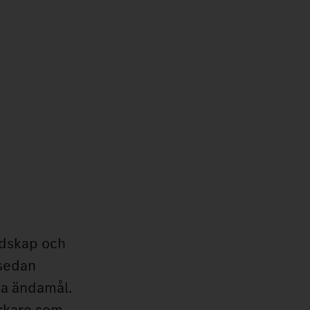
edskap och
 sedan
ta ändamål.
erkare som