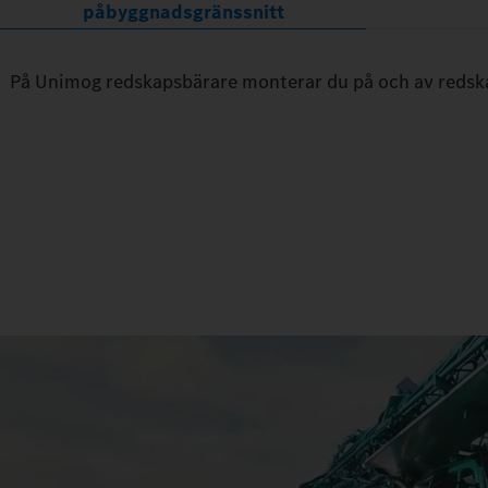
påbyggnadsgränssnitt
På Unimog redskapsbärare monterar du på och av redskap