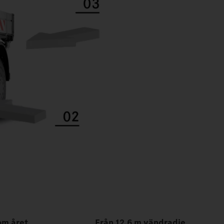
om året
Från 12,6 m vändradie