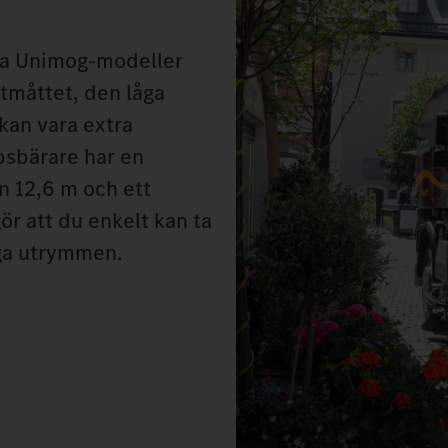
ka Unimog-modeller
ntmåttet, den låga
kan vara extra
psbärare har en
n 12,6 m och ett
r att du enkelt kan ta
nga utrymmen.