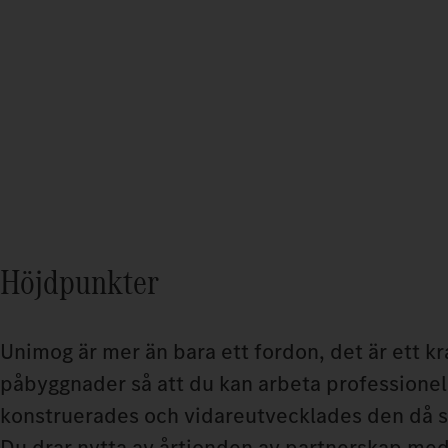
Höjdpunkter
Unimog är mer än bara ett fordon, det är ett k
påbyggnader så att du kan arbeta professionell
konstruerades och vidareutvecklades den då s
Du drar nytta av årtionden av partnerskap me