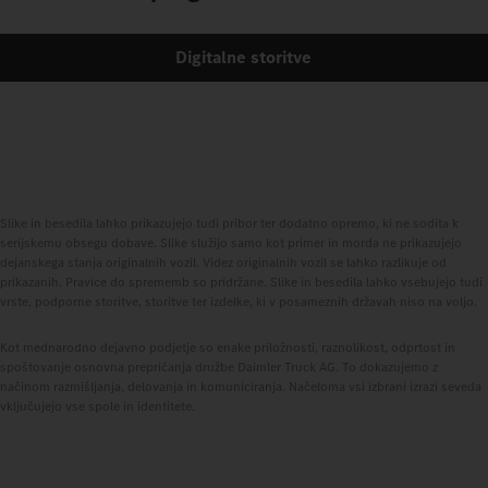
Digitalne storitve
Slike in besedila lahko prikazujejo tudi pribor ter dodatno opremo, ki ne sodita k
serijskemu obsegu dobave. Slike služijo samo kot primer in morda ne prikazujejo
dejanskega stanja originalnih vozil. Videz originalnih vozil se lahko razlikuje od
prikazanih. Pravice do sprememb so pridržane. Slike in besedila lahko vsebujejo tudi
vrste, podporne storitve, storitve ter izdelke, ki v posameznih državah niso na voljo.
Kot mednarodno dejavno podjetje so enake priložnosti, raznolikost, odprtost in
spoštovanje osnovna prepričanja družbe Daimler Truck AG. To dokazujemo z
načinom razmišljanja, delovanja in komuniciranja. Načeloma vsi izbrani izrazi seveda
vključujejo vse spole in identitete.