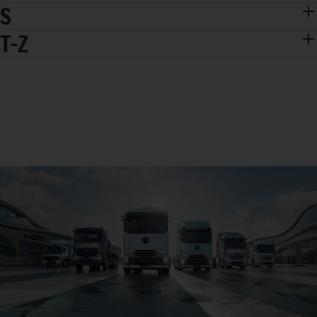
S
T–Z