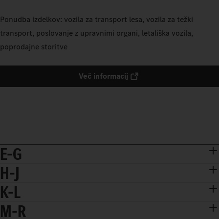
Ponudba izdelkov: vozila za transport lesa, vozila za težki
transport, poslovanje z upravnimi organi, letališka vozila,
poprodajne storitve
Več informacij
E–G
H–J
K–L
M–R