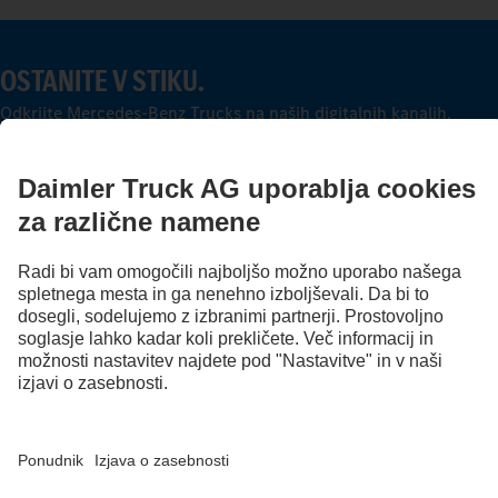
OSTANITE V STIKU.
Odkrijte Mercedes-Benz Trucks na naših digitalnih kanalih.
Ponudnik
Varovanje podatkov
Pravna določila
EU Data Act
Varovanje podatkov služba za pomoč na cesti