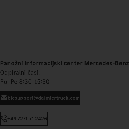
Panožni informacijski center Mercedes
‑
Benz
Odpiralni časi:
Po–Pe 8:30–15:30
bicsupport@daimlertruck.com
+49 7271 71 2426