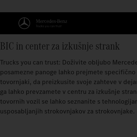
BIC in center za izkušnje strank
Trucks you can trust: Doživite obljubo Mercede
posamezne panoge lahko prejmete specifično s
tovornjaki, da preizkusite svoje zahteve v dejan
ga lahko prevzamete v centru za izkušnje strank
tovornih vozil se lahko seznanite s tehnologij
usposabljanjih strokovnjakov za strokovnjake.