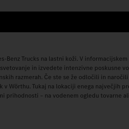
s‑Benz Trucks na lastni koži. V informacijskem
vetovanje in izvedete intenzivne poskusne vo
skih razmerah. Če ste se že odločili in naročili
 v Wörthu. Tukaj na lokaciji enega največjih pr
ami prihodnosti – na vodenem ogledu tovarne al