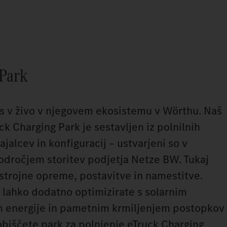
 Park
os v živo v njegovem ekosistemu v Wörthu. Naš
ck Charging Park je sestavljen iz polnilnih
ajalcev in konfiguracij – ustvarjeni so v
dročjem storitev podjetja Netze BW. Tukaj
trojne opreme, postavitve in namestitve.
e lahko dodatno optimizirate s solarnim
m energije in pametnim krmiljenjem postopkov
obiščete park za polnjenje eTruck Charging