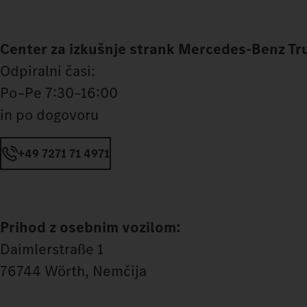
Center za izkušnje strank Mercedes‑Benz Tr
Odpiralni časi:
Po–Pe 7:30–16:00
in po dogovoru
+49 7271 71 4971
Prihod z osebnim vozilom:
Daimlerstraße 1
76744 Wörth, Nemčija