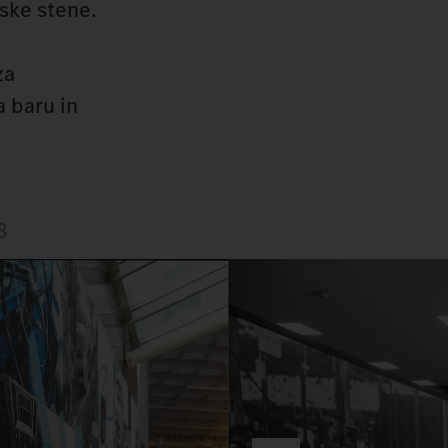
ske stene.
za
a baru in
8