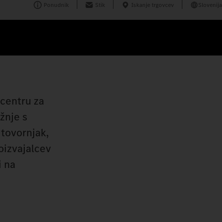
Ponudnik
Stik
Iskanje trgovcev
Slovenija
 centru za
žnje s
 tovornjak,
oizvajalcev
i na