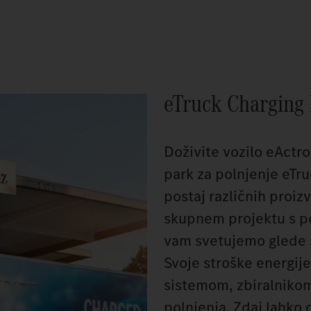
eTruck Charging
Doživite vozilo eActr
park za polnjenje eTru
postaj različnih proizv
skupnem projektu s po
vam svetujemo glede s
Svoje stroške energij
sistemom, zbiralniko
polnjenja. Zdaj lahko 