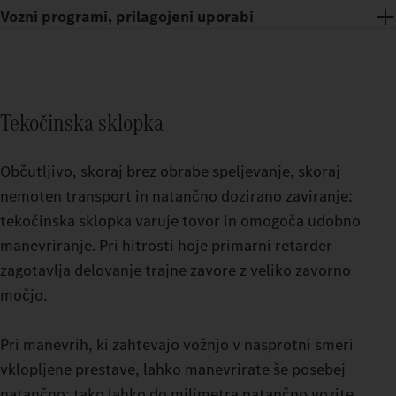
Vozni programi, prilagojeni uporabi
Tekočinska sklopka
Občutljivo, skoraj brez obrabe speljevanje, skoraj
nemoten transport in natančno dozirano zaviranje:
tekočinska sklopka varuje tovor in omogoča udobno
manevriranje. Pri hitrosti hoje primarni retarder
zagotavlja delovanje trajne zavore z veliko zavorno
Sproščujoči odmori tudi na napornih poteh: Z voznikovo kabino
močjo.
GigaSpace in voznikovo kabino BigSpace lahko izbirate med
Načini vožnje z možnostjo vklopa vam olajšajo še natančnejšo
dvema prostornima možnostma.
vožnjo z vašim tovornjakom za težka bremena. Ne glede na to,
Pri manevrih, ki zahtevajo vožnjo v nasprotni smeri
ali vozite brez tovora ali pod veliko obremenitvijo na zahtevnem
vklopljene prestave, lahko manevrirate še posebej
terenu: vaš Actros L do 500 t med vožnjo natančno nastavite na
natančno: tako lahko do milimetra natančno vozite