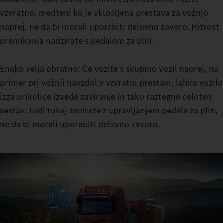
način, ki ga zahteva vaša trenutna vožnja. Z ECO, HEAVY ali
vzvratno, medtem ko je vklopljena prestava za vožnjo
MANUAL so vam na voljo tri možnosti. V načinu za manevriranje
naprej, ne da bi morali uporabiti delovno zavoro. Hitrost
vam Tekočinska sklopka omogoča občutljive manevre: s
premikanja nadzirate s pedalom za plin.
konstantnim pogonom lahko tudi pri zelo težkih obremenitvah
manevrirate skoraj brez obrabe sklopke za speljevanje.
Enako velja obratno: Če vozite s skupino vozil naprej, na
primer pri vožnji navzdol v vzvratni prestavi, lahko vozilo
izza prikolice izvede zaviranje in tako raztegne celoten
sestav. Tudi tukaj zavirate z upravljanjem pedala za plin,
ne da bi morali uporabiti delovno zavoro.