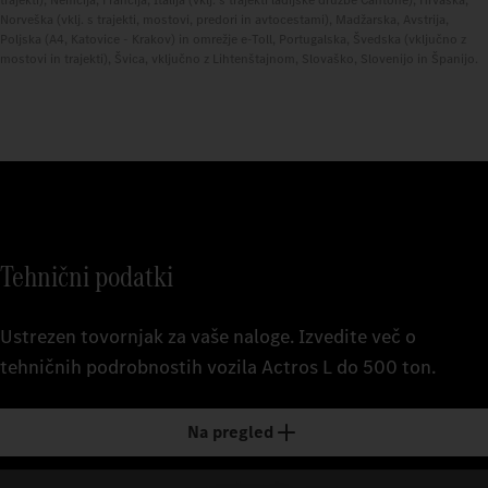
trajekti), Nemčija, Francija, Italija (vklj. s trajekti ladijske družbe Cantone), Hrvaška,
Norveška (vklj. s trajekti, mostovi, predori in avtocestami), Madžarska, Avstrija,
Poljska (A4, Katovice - Krakov) in omrežje e-Toll, Portugalska, Švedska (vključno z
mostovi in trajekti), Švica, vključno z Lihtenštajnom, Slovaško, Slovenijo in Španijo.
Tehnični podatki
Ustrezen tovornjak za vaše naloge. Izvedite več o
tehničnih podrobnostih vozila Actros L do 500 ton.
Na pregled