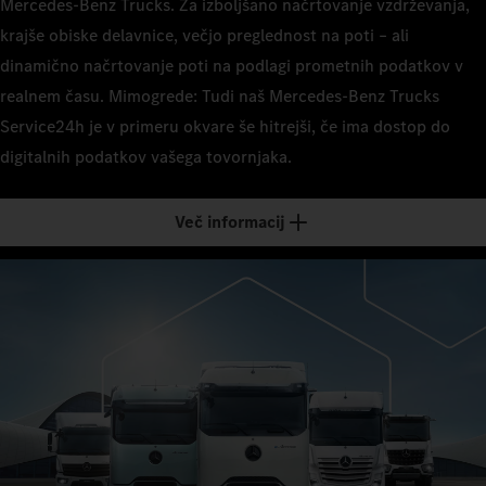
Mercedes‑Benz Trucks. Za izboljšano načrtovanje vzdrževanja,
krajše obiske delavnice, večjo preglednost na poti – ali
dinamično načrtovanje poti na podlagi prometnih podatkov v
realnem času. Mimogrede: Tudi naš Mercedes‑Benz Trucks
Service24h je v primeru okvare še hitrejši, če ima dostop do
digitalnih podatkov vašega tovornjaka.
Več informacij