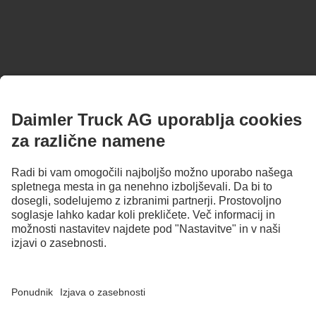
Slike in besedila lahko prikazujejo tudi pribor ter dodatno opremo, ki ne sodita k
serijskemu obsegu dobave. Slike služijo samo kot primer in morda ne prikazujejo
dejanskega stanja originalnih vozil. Videz originalnih vozil se lahko razlikuje od
prikazanih. Pravice do sprememb so pridržane. Slike in besedila lahko vsebujejo tudi
vrste, podporne storitve, storitve ter izdelke, ki v posameznih državah niso na voljo.
Kot mednarodno dejavno podjetje so enake priložnosti, raznolikost, odprtost in
spoštovanje osnovna prepričanja družbe Daimler Truck AG. To dokazujemo z
načinom razmišljanja, delovanja in komuniciranja. Načeloma vsi izbrani izrazi seveda
vključujejo vse spole in identitete.
1
Izdelki družbe Daimler Truck Financial Services niso na voljo v vseh državah.
Razpoložljivost na posameznem trgu lahko preverite pri prodajalcu.
2
Sistemi za pomoč vozniku lahko samo podpirajo voznike. Odgovornost za varno
vožnjo vozila vedno ostaja v celoti pri vozniku.