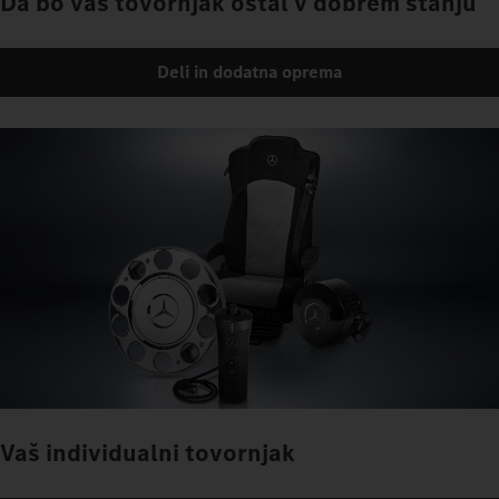
Da bo vaš tovornjak ostal v dobrem stanju
Deli in dodatna oprema
Vaš individualni tovornjak