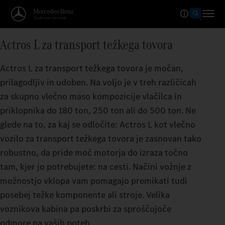
Actros L za transport težkega tovora
Actros L za transport težkega tovora je močan,
prilagodljiv in udoben. Na voljo je v treh različicah
za skupno vlečno maso kompozicije vlačilca in
priklopnika do 180 ton, 250 ton ali do 500 ton. Ne
glede na to, za kaj se odločite: Actros L kot vlečno
vozilo za transport težkega tovora je zasnovan tako
robustno, da pride moč motorja do izraza točno
tam, kjer jo potrebujete: na cesti. Načini vožnje z
možnostjo vklopa vam pomagajo premikati tudi
posebej težke komponente ali stroje. Velika
voznikova kabina pa poskrbi za sproščujoče
odmore na vaših poteh.