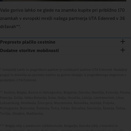
Vaše gorivo lahko ne glede na znamko kupite pri približno 170
znamkah v evropski mreži našega partnerja UTA Edenred v 36
državah**.
Preprosto plačilo cestnine
Dodatne storitve mobilnosti
* Izdajatelj kartic in pogodbeni partner je sodelujoči partner UTA Edenred. Nadaljnji
pogoji in določila za uporabo kartice za gorivo izhajajo iz pogodbenega dogovora s
podjetjem UTA Edenred.
** Andora, Belgija, Bosna in Hercegovina, Bolgarija, Danska, Nemčija, Estonija, Finska,
Francija, Grčija, Velika Britanija, Irska, Italija, Hrvaška, Latvija, Liechtenstein, Litva,
Luksemburg, Moldavija, Črna gora, Nizozemska, Norveška, Avstrija, Poljska,
Portugalska, Romunija, Švedska, Švica, Srbija, Slovaška, Slovenija, Španija, Češka,
Turčija, Ukrajina, Madžarska.
*** Belgija vklj. s predorom Liefkenshoek, Bolgarija, Danska (vklj. z mostovi in