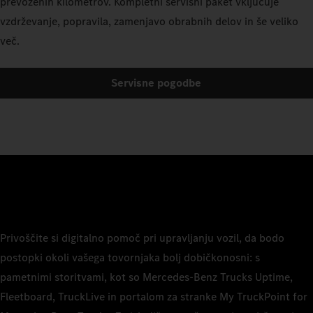
prevoženih kilometrov. Kompletni servisni paket vključuje
vzdrževanje, popravila, zamenjavo obrabnih delov in še veliko
več.
Servisne pogodbe
Privoščite si digitalno pomoč pri upravljanju vozil, da bodo
postopki okoli vašega tovornjaka bolj dobičkonosni: s
pametnimi storitvami, kot so Mercedes‑Benz Trucks Uptime,
Fleetboard, TruckLive in portalom za stranke My TruckPoint for