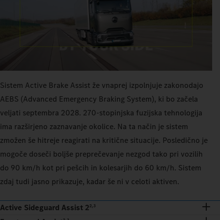
Sistem Active Brake Assist že vnaprej izpolnjuje zakonodajo
AEBS (Advanced Emergency Braking System), ki bo začela
veljati septembra 2028. 270-stopinjska fuzijska tehnologija
ima razširjeno zaznavanje okolice. Na ta način je sistem
zmožen še hitreje reagirati na kritične situacije. Posledično je
mogoče doseči boljše preprečevanje nezgod tako pri vozilih
do 90 km/h kot pri pešcih in kolesarjih do 60 km/h. Sistem
zdaj tudi jasno prikazuje, kadar še ni v celoti aktiven.
Active Sideguard Assist 2
2,3
2,3