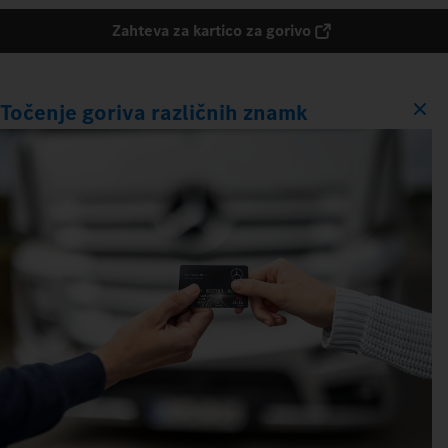
Zahteva za kartico za gorivo
Točenje goriva različnih znamk