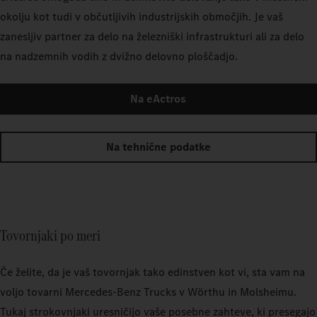
okolju kot tudi v občutljivih industrijskih območjih. Je vaš
zanesljiv partner za delo na železniški infrastrukturi ali za delo
na nadzemnih vodih z dvižno delovno ploščadjo.
Na eActros
Na tehnične podatke
Tovornjaki po meri
Če želite, da je vaš tovornjak tako edinstven kot vi, sta vam na
voljo tovarni Mercedes‑Benz Trucks v Wörthu in Molsheimu.
Tukaj strokovnjaki uresničijo vaše posebne zahteve, ki presegajo