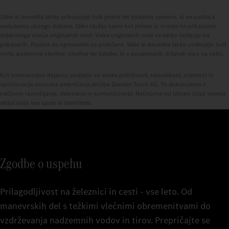
Slike in besedila lahko prikazujejo tudi pribor ter dodatno opremo, ki ne sodita k
serijskemu obsegu dobave. Slike služijo samo kot primer in morda ne prikazujejo
dejanskega stanja originalnih vozil. Videz originalnih vozil se lahko razlikuje od
prikazanih. Pravice do sprememb so pridržane. Slike in besedila lahko vsebujejo tudi
vrste, podporne storitve, storitve ter izdelke, ki v posameznih državah niso na voljo.
Kot mednarodno dejavno podjetje so enake priložnosti, raznolikost, odprtost in
spoštovanje osnovna prepričanja družbe Daimler Truck AG. To dokazujemo z
načinom razmišljanja, delovanja in komuniciranja. Načeloma vsi izbrani izrazi seveda
vključujejo vse spole in identitete.
Zgodbe o uspehu
Prilagodljivost na železnici in cesti - vse leto. Od
manevrskih del s težkimi vlečnimi obremenitvami do
vzdrževanja nadzemnih vodov in tirov. Prepričajte se