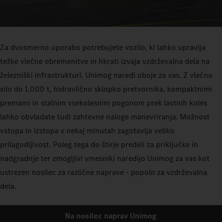
Za dvosmerno uporabo potrebujete vozilo, ki lahko upravlja
težke vlečne obremenitve in hkrati izvaja vzdrževalna dela na
železniški infrastrukturi. Unimog naredi oboje za vas. Z vlečno
silo do 1.000 t, hidravlično sklopko pretvornika, kompaktnimi
premami in stalnim vsekolesnim pogonom prek lastnih koles
lahko obvladate tudi zahtevne naloge manevriranja. Možnost
vstopa in izstopa v nekaj minutah zagotavlja veliko
prilagodljivost. Poleg tega do štirje predeli za priključke in
nadgradnje ter zmogljivi vmesniki naredijo Unimog za vas kot
ustrezen nosilec za različne naprave - popoln za vzdrževalna
dela.
Na nosilec naprav Unimog