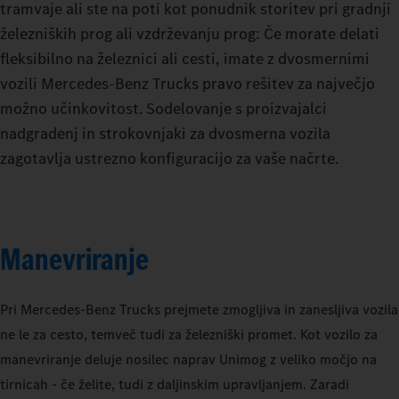
tramvaje ali ste na poti kot ponudnik storitev pri gradnji
železniških prog ali vzdrževanju prog: Če morate delati
fleksibilno na železnici ali cesti, imate z dvosmernimi
vozili Mercedes‑Benz Trucks pravo rešitev za največjo
možno učinkovitost. Sodelovanje s proizvajalci
nadgradenj in strokovnjaki za dvosmerna vozila
zagotavlja ustrezno konfiguracijo za vaše načrte.
Manevriranje
Pri Mercedes‑Benz Trucks prejmete zmogljiva in zanesljiva vozila
ne le za cesto, temveč tudi za železniški promet. Kot vozilo za
manevriranje deluje nosilec naprav Unimog z veliko močjo na
tirnicah - če želite, tudi z daljinskim upravljanjem. Zaradi