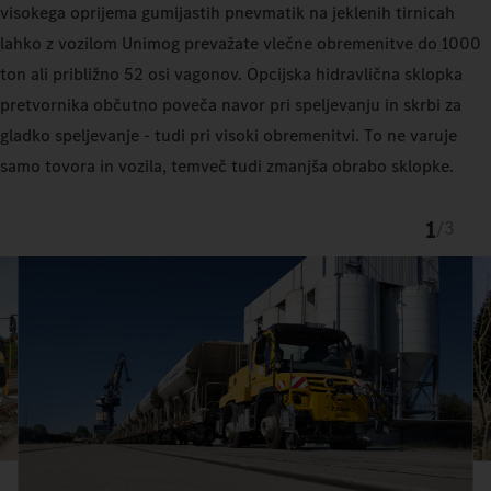
visokega oprijema gumijastih pnevmatik na jeklenih tirnicah
lahko z vozilom Unimog prevažate vlečne obremenitve do 1000
ton ali približno 52 osi vagonov. Opcijska hidravlična sklopka
pretvornika občutno poveča navor pri speljevanju in skrbi za
gladko speljevanje - tudi pri visoki obremenitvi. To ne varuje
samo tovora in vozila, temveč tudi zmanjša obrabo sklopke.
1
/
3