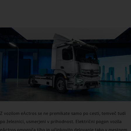
Z vozilom eActros se ne premikate samo po cesti, temveč tudi
po železnici, usmerjeni v prihodnost. Električni pogon vozila
eActros omogoča tiho in učinkovito delovanje tako v mestnem