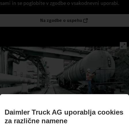
sami in se poglobite v zgodbe o vsakodnevni uporabi.
Na zgodbe o uspehu