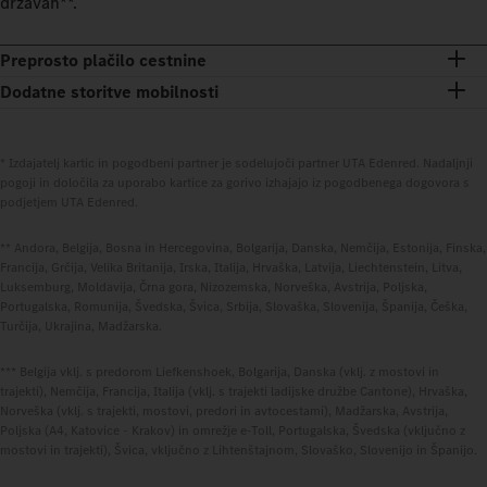
državah**.
Preprosto plačilo cestnine
Dodatne storitve mobilnosti
* Izdajatelj kartic in pogodbeni partner je sodelujoči partner UTA Edenred. Nadaljnji
pogoji in določila za uporabo kartice za gorivo izhajajo iz pogodbenega dogovora s
podjetjem UTA Edenred.
** Andora, Belgija, Bosna in Hercegovina, Bolgarija, Danska, Nemčija, Estonija, Finska,
Francija, Grčija, Velika Britanija, Irska, Italija, Hrvaška, Latvija, Liechtenstein, Litva,
Luksemburg, Moldavija, Črna gora, Nizozemska, Norveška, Avstrija, Poljska,
Portugalska, Romunija, Švedska, Švica, Srbija, Slovaška, Slovenija, Španija, Češka,
Turčija, Ukrajina, Madžarska.
*** Belgija vklj. s predorom Liefkenshoek, Bolgarija, Danska (vklj. z mostovi in
trajekti), Nemčija, Francija, Italija (vklj. s trajekti ladijske družbe Cantone), Hrvaška,
Norveška (vklj. s trajekti, mostovi, predori in avtocestami), Madžarska, Avstrija,
Poljska (A4, Katovice - Krakov) in omrežje e-Toll, Portugalska, Švedska (vključno z
mostovi in trajekti), Švica, vključno z Lihtenštajnom, Slovaško, Slovenijo in Španijo.