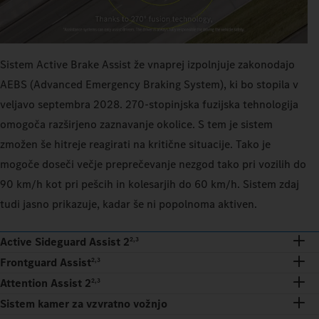
Sistem Active Brake Assist že vnaprej izpolnjuje zakonodajo
AEBS (Advanced Emergency Braking System), ki bo stopila v
veljavo septembra 2028. 270-stopinjska fuzijska tehnologija
omogoča razširjeno zaznavanje okolice. S tem je sistem
zmožen še hitreje reagirati na kritične situacije. Tako je
mogoče doseči večje preprečevanje nezgod tako pri vozilih do
90 km/h kot pri pešcih in kolesarjih do 60 km/h. Sistem zdaj
tudi jasno prikazuje, kadar še ni popolnoma aktiven.
Active Sideguard Assist 2
2,3
Frontguard Assist
2,3
Attention Assist 2
2,3
Sistem kamer za vzvratno vožnjo