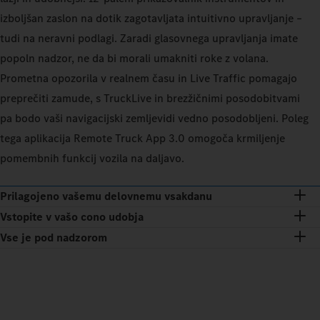
izboljšan zaslon na dotik zagotavljata intuitivno upravljanje –
tudi na neravni podlagi. Zaradi glasovnega upravljanja imate
popoln nadzor, ne da bi morali umakniti roke z volana.
Prometna opozorila v realnem času in Live Traffic pomagajo
preprečiti zamude, s TruckLive in brezžičnimi posodobitvami
pa bodo vaši navigacijski zemljevidi vedno posodobljeni. Poleg
tega aplikacija Remote Truck App 3.0 omogoča krmiljenje
pomembnih funkcij vozila na daljavo.
Prilagojeno vašemu delovnemu vsakdanu
Vstopite v vašo cono udobja
Vse je pod nadzorom