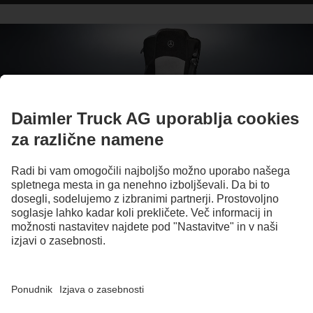
Vaš individualni tovornjak
Dodatna oprema in naknadna vgradnja