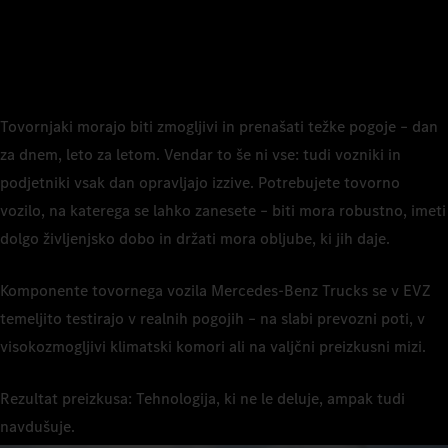
Tovornjaki morajo biti zmogljivi in prenašati težke pogoje – dan
za dnem, leto za letom. Vendar to še ni vse: tudi vozniki in
podjetniki vsak dan opravljajo izzive. Potrebujete tovorno
vozilo, na katerega se lahko zanesete – biti mora robustno, imeti
dolgo življenjsko dobo in držati mora obljube, ki jih daje.
Komponente tovornega vozila Mercedes-Benz Trucks se v EVZ
temeljito testirajo v realnih pogojih – na slabi prevozni poti, v
visokozmogljivi klimatski komori ali na valjčni preizkusni mizi.
Rezultat preizkusa: Tehnologija, ki ne le deluje, ampak tudi
navdušuje.