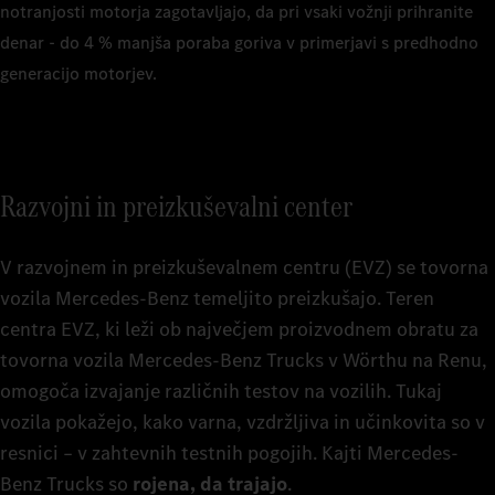
notranjosti motorja zagotavljajo, da pri vsaki vožnji prihranite
denar - do 4 % manjša poraba goriva v primerjavi s predhodno
generacijo motorjev.
Razvojni in preizkuševalni center
V razvojnem in preizkuševalnem centru (EVZ) se tovorna
vozila Mercedes-Benz temeljito preizkušajo. Teren
centra EVZ, ki leži ob največjem proizvodnem obratu za
tovorna vozila Mercedes-Benz Trucks v Wörthu na Renu,
omogoča izvajanje različnih testov na vozilih. Tukaj
vozila pokažejo, kako varna, vzdržljiva in učinkovita so v
resnici – v zahtevnih testnih pogojih. Kajti Mercedes-
Benz Trucks so
rojena, da trajajo
.