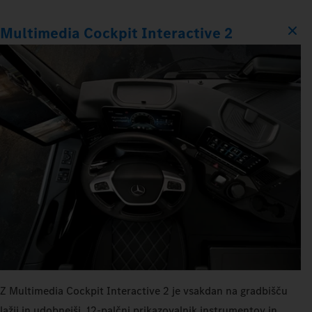
Multimedia Cockpit Interactive 2
Z Multimedia Cockpit Interactive 2 je vsakdan na gradbišču
lažji in udobnejši. 12‑palčni prikazovalnik instrumentov in