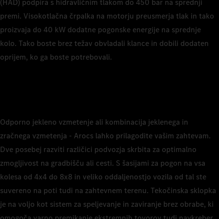
(HAD) podpira s hidravličnim tlakom do 450 bar na sprednji
premi. Visokotlačna črpalka na motorju preusmerja tlak in tako
proizvaja do 40 kW dodatne pogonske energije na sprednje
kolo. Tako boste brez težav obvladali klance in dobili dodaten
oprijem, ko ga boste potrebovali.
Odporno jekleno vzmetenje ali kombinacija jeklenega in
zračnega vzmetenja - Arocs lahko prilagodite vašim zahtevam.
Dve posebej razviti različici podvozja skrbita za optimalno
zmogljivost na gradbišču ali cesti. S šasijami za pogon na vsa
kolesa od 4x4 do 8x8 in veliko oddaljenostjo vozila od tal ste
suvereno na poti tudi na zahtevnem terenu. Tekočinska sklopka
je na voljo kot sistem za speljevanje in zaviranje brez obrabe, ki
omogoča varno premikanje ekstremnih tovorov tudi navkreber