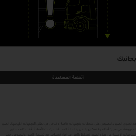
بجانبك
أنظمة المساعدة
قد تحتوي الصور والنصوص على ملحقات وتجهيزات خاصة لا تدخل في نطاق التجهيزات القياسية. الصور
المعروضة هي مجرد أمثلة ولا تعكس بالضرورة الحالة الفعلية للمركبات الأصلية. قد يختلف مظهر
الشاحنات الأصلية عن هذه الصور. نحتفظ بالحق في إجراء تغييرات. قد تشتمل الصور والنصوص أيضًا