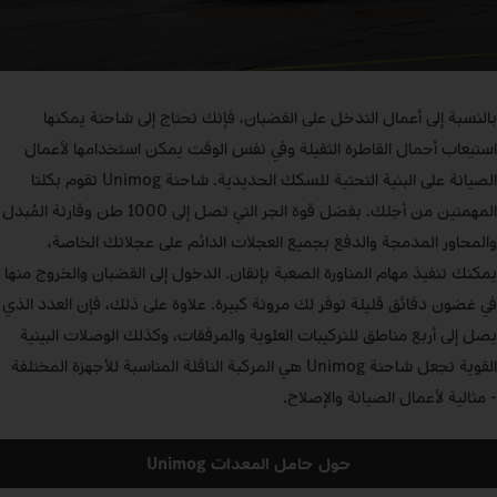
بالنسبة إلى أعمال التدخل على القضبان، فإنك تحتاج إلى شاحنة يمكنها
استيعاب أحمال القاطرة الثقيلة وفي نفس الوقت يمكن استخدامها لأعمال
الصيانة على البنية التحتية للسكك الحديدية. شاحنة Unimog تقوم بكلتا
المهمتين من أجلك. بفضل قوة الجر التي تصل إلى 1000 طن وقارنة المُبدل
والمحاور المدمجة والدفع بجميع العجلات الدائم على عجلاتك الخاصة،
يمكنك تنفيذ مهام المناورة الصعبة بإتقان. الدخول إلى القضبان والخروج منها
في غضون دقائق قليلة توفر لك مرونة كبيرة. علاوة على ذلك، فإن العدد الذي
يصل إلى أربع مناطق للتركيبات العلوية والمرفقات، وكذلك الوصلات البينية
القوية تجعل شاحنة Unimog هي المركبة الناقلة المناسبة للأجهزة المختلفة
- مثالية لأعمال الصيانة والإصلاح.
حول حامل المعدات Unimog