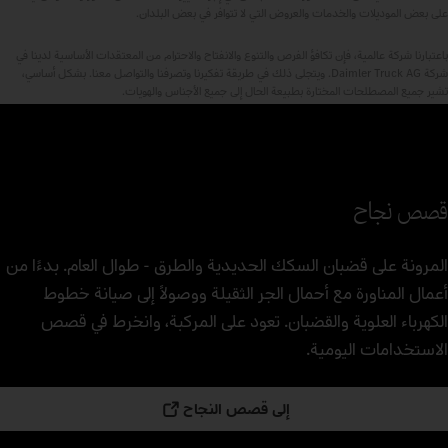
على بعض الموديلات والخدمات والعروض التي لا تتوافر في بعض البلدان.
باعتبارنا شركة عالمية، فإن تكافؤ الفرص والتنوع والانفتاح والاحترام من المعتقدات الأساسية لدينا في
شركة Daimler Truck AG. ويتجلى ذلك في طريقة تفكيرنا وتصرفنا والتواصل معنا. بشكل أساسي،
تشير جميع المصطلحات المختارة بطبيعة الحال إلى جميع الأجناس والهويات.
قصص نجاح
المرونة على قضبان السكك الحديدية والطرق - طوال العام. بدءًا من
أعمال المناورة مع أحمال الجر الثقيلة ووصولاً إلى صيانة خطوط
الكهرباء العلوية والقضبان. تعود على المركبة، وانخرط في قصص
الاستخدامات اليومية.
إلى قصص النجاح