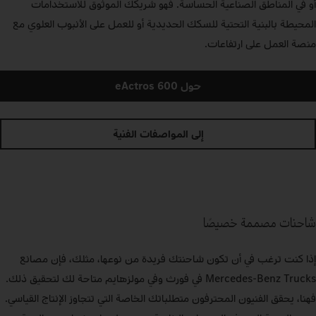
أو في المناطق الصناعية الحساسة. فهو شريكك الموثوق للاستخدامات
المحيطة بالبنية التحتية للسكك الحديدية أو للعمل على الأنبوب العلوي مع
منصة العمل على ارتفاعات.
حول eActros 600
إلى المواصفات الفنية
شاحنات مصممة خصيصًا
إذا كنت ترغب في أن تكون شاحنتك فريدة من نوعها، مثلك، فإن مصانع
Mercedes‑Benz Trucks في فورث وفي مولزهايم متاحة لك لتحقيق ذلك.
فهنا، يحقق الفنيون المحترفون متطلباتك الخاصة التي تتجاوز الإنتاج القياسي.