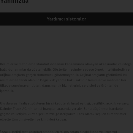
Yanınızda
Yardımcı sistemler
Resimler ve metinlerde standart donanım kapsamında olmayan aksesuarlar ve isteğe
bağlı donanımlar da gösterilebilir. Gösterilen resimler sadece örnek niteliğindedir ve
orijinal araçların gerçek durumunu göstermeyebilir. Orijinal araçların görünümü bu
resimlerden farklı olabilir. Değişiklik yapma haklı saklıdır. Resimler ve metinler, her
ülkede sunulmayan tipleri, danışmanlık hizmetlerini, servisleri ve ürünleri de
içerebilir.
Uluslararası faaliyet gösteren bir şirket olarak fırsat eşitliği, ceşitlilik, açıklık ve saygı,
Daimler Truck AG'nin temel inançları arasında yer alır. Bunu düşünme, harekete
geçme ve iletişim kurma şeklimizde gösteriyoruz. Esas olarak seçilen tüm terimler
elbette tüm cinsiyetleri ve kimlikleri kapsar.
1
Aralık, belirli test koşulları altında, 20 °C dış ortam sıcaklığında ve uzun yol