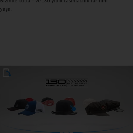
Bizimle kutla – ve 130 yıllık taşımacılık tarihini
yaşa.