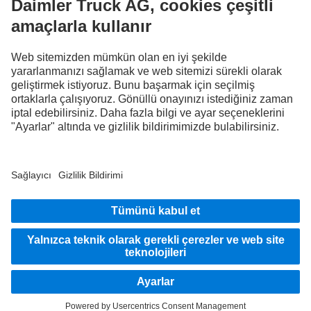
Haydi katılın
Sağlayıcı
Veri koruması
Yasal hatırlatmalar
Veri koruması yol yardım
Bilgi Güvenliği
Veri koruma test araçları
Bilgi verme sistemi
Kullanım koşulları