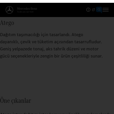
Atego
Dağıtım taşımacılığı için tasarlandı. Atego
dayanıklı, çevik ve tüketim açısından tasarrufludur.
Geniş yelpazede tonaj, aks tahrik düzeni ve motor
gücü seçenekleriyle zengin bir ürün çeşitliliği sunar.
Öne çıkanlar