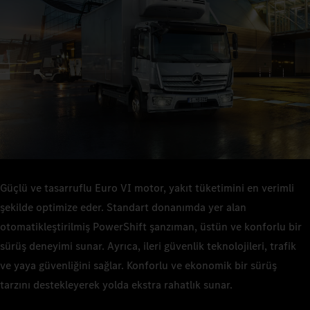
teknoloji sunar.
uzun süre yolda kalabilirsiniz. Yakıt tüketimi düşüktür ve
dolayısıyla toplam sahip olma maliyeti düşüktür.
Güçlü ve tasarruflu Euro VI motor, yakıt tüketimini en verimli
şekilde optimize eder. Standart donanımda yer alan
otomatikleştirilmiş PowerShift şanzıman, üstün ve konforlu bir
sürüş deneyimi sunar. Ayrıca, ileri güvenlik teknolojileri, trafik
ve yaya güvenliğini sağlar. Konforlu ve ekonomik bir sürüş
tarzını destekleyerek yolda ekstra rahatlık sunar.