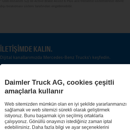
Özel donanım S2J ile Active Brake Assist 6 Plus acil frenleme sistemlerinin devre
dışı bırakılması sistem tarafından engellenebilir.
İLETIŞIMDE KALIN.
Dijital kanallarımızda Mercedes-Benz Trucks'ı keşfedin.
FOLLOW THE ROADSTARS.
Deneyimlerinizi şimdi diğer kamyon sürücüleriyle paylaşın.