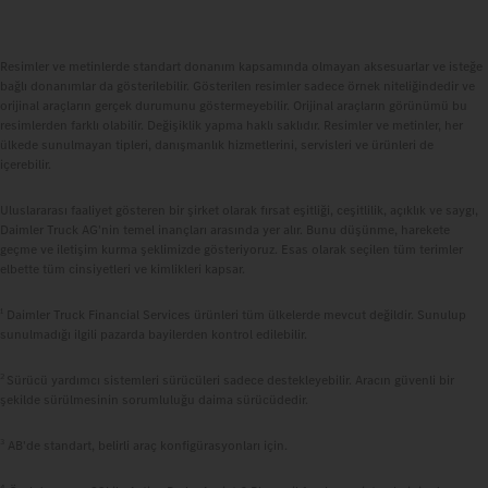
Resimler ve metinlerde standart donanım kapsamında olmayan aksesuarlar ve isteğe
bağlı donanımlar da gösterilebilir. Gösterilen resimler sadece örnek niteliğindedir ve
orijinal araçların gerçek durumunu göstermeyebilir. Orijinal araçların görünümü bu
resimlerden farklı olabilir. Değişiklik yapma haklı saklıdır. Resimler ve metinler, her
ülkede sunulmayan tipleri, danışmanlık hizmetlerini, servisleri ve ürünleri de
içerebilir.
Uluslararası faaliyet gösteren bir şirket olarak fırsat eşitliği, ceşitlilik, açıklık ve saygı,
Daimler Truck AG'nin temel inançları arasında yer alır. Bunu düşünme, harekete
geçme ve iletişim kurma şeklimizde gösteriyoruz. Esas olarak seçilen tüm terimler
elbette tüm cinsiyetleri ve kimlikleri kapsar.
1
Daimler Truck Financial Services ürünleri tüm ülkelerde mevcut değildir. Sunulup
sunulmadığı ilgili pazarda bayilerden kontrol edilebilir.
2
Sürücü yardımcı sistemleri sürücüleri sadece destekleyebilir. Aracın güvenli bir
şekilde sürülmesinin sorumluluğu daima sürücüdedir.
3
AB'de standart, belirli araç konfigürasyonları için.
4