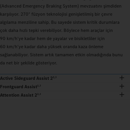
(Advanced Emergency Braking System) mevzuatını şimdiden
karşılıyor. 270° füzyon teknolojisi genişletilmiş bir çevre
algılama menziline sahip. Bu sayede sistem kritik durumlara
çok daha hızlı tepki verebiliyor. Böylece hem araçlar için
90 km/h'ye kadar hem de yayalar ve bisikletliler için
60 km/h'ye kadar daha yüksek oranda kaza önleme
sağlanabiliyor. Sistem artık tamamen etkin olmadığında bunu
da net bir şekilde gösteriyor.
Active Sideguard Assist 2
2,3
Frontguard Assist
2,3
Attention Assist 2
2,3