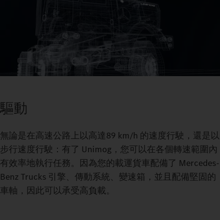
即使在困難的越野地形上，30° 車軸鉸接也能為你提供最佳的牽
引力。
Unimog 的涉水能力使您能夠穿越高達 1.2 m 深的河流、小溪或
洪水區域。
驅動
無論是在高速公路上以高達89 km/h 的速度行駛，還是以
步行速度行駛：有了 Unimog，您可以在各個轉速範圍內
有效率地執行任務。因為您的載運貨車配備了 Mercedes-
Benz Trucks 引擎、傳動系統、變速箱，並且配備堅固的
車軸，因此可以承受高負載。