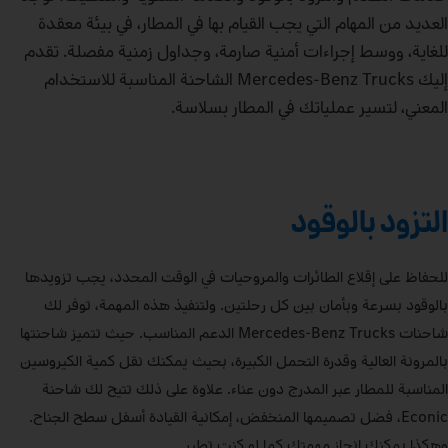
العديد من المهام التي يجب القيام بها في المطار، في بيئة معقدة
للغاية، ووسط إجراءات أمنية صارمة، وجداول زمنية مفصلة. تقدم
إليك Mercedes‑Benz Trucks الشاحنة المناسبة للاستخدام
المعني، لتسير عملياتك في المطار بسلاسة.
التزود بالوقود
للحفاظ على إقلاع الطائرات والمروحيات في الوقت المحدد، يجب تزويدها
بالوقود بسرعة وبأمان بين كل رحلتين. ولتنفيذ هذه المهمة، توفر لك
شاحنات Mercedes‑Benz Trucks الدعم المناسب. حيث تتميز شاحنتها
بالمرونة العالية وقدرة التحمل الكبيرة، بحيث يمكنك نقل كمية الكيروسين
المناسبة للمطار عبر المدرج دون عناء. علاوة على ذلك تتيح لك شاحنة
Econic، فضل تصميمها المنخفض، إمكانية القيادة أسفل سطح الجناح.
وهكذا يمكنك إنجاز مهمتك كما لو كنت تطير.