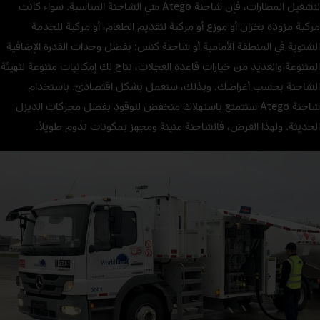
لتشغيل المطارات، فإن شاحنة Atego هي الشاحنة المناسبة. سواء كانت
مركبة مزودة بخزان أو موزع أو مركبة لتقديم الطعام، أو مركبة للخدمة
الشتوية في المنطقة الأمامية أو شاحنة كنس: بفضل وحدات القدرة الإضافية
المتنوعة والعديد من خيارات قاعدة العجلات، تتاح لك إمكانيات متنوعة لتهيئة
الشاحنة بحسب أغراضك. وبذلك، ستعمل بشكل اقتصاديّ. باستخدام
شاحنة Atego ستتمتع باستهلاك منخفض للوقود بفضل محركات الديزل
الحديثة. ولهذا الغرض، فالشاحنة متينة ومجهز بمكونات تدوم طويلاً.