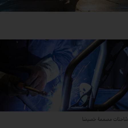
شاحنات مصممة خصيصًا