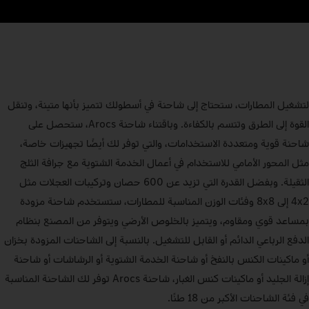
لتشغيل المطارات، ستحتاج إلى شاحنة في أسطولك تتميز بأنها متينة، وتنقل
القوة إلى الطرق وتتسم بالكفاءة. وباقتناء شاحنة Arocs، ستحصل على
شاحنة قوية ومتعددة الاستخدامات، والتي توفر لك أيضًا تجهيزات خاصة،
مثل المحور الأمامي للاستخدام في أعمال الخدمة الشتوية مع جرافة الثلج
الثقيلة. وبفضل القدرة التي تزيد عن 600 حصان وتركيبات العجلات مثل
4x2 إلى 8x8 وفئات الوزن المناسبة للمطارات، ستستخدم شاحنة مزودة
بمساعد قوي ومقاوم، ويتميز بالخلوص الأرضي ويتوفر من المصنع بنظام
الدفع الرباعي الدائم أو القابل للتشغيل. بالنسبة إلى الشاحنات المزودة بخزان
أو ماكينات الكنس بالنفخ أو شاحنة الخدمة الشتوية أو الرشاشات أو شاحنة
إزالة الجليد أو ماكينات كنس الغبار، شاحنة Arocs توفر لك الشاحنة المناسبة
في فئة الشاحنات الأكبر من 18 طنًا.