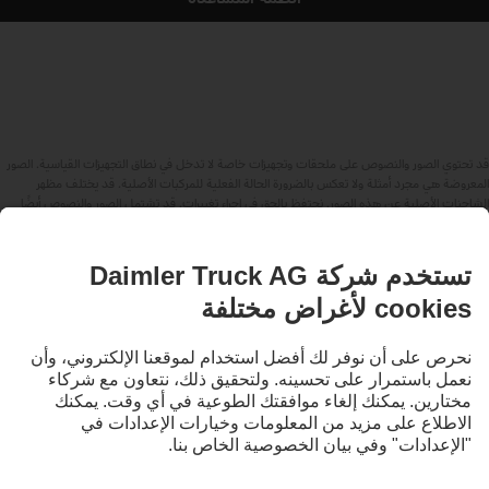
قد تحتوي الصور والنصوص على ملحقات وتجهيزات خاصة لا تدخل في نطاق التجهيزات القياسية. الصور
المعروضة هي مجرد أمثلة ولا تعكس بالضرورة الحالة الفعلية للمركبات الأصلية. قد يختلف مظهر
الشاحنات الأصلية عن هذه الصور. نحتفظ بالحق في إجراء تغييرات. قد تشتمل الصور والنصوص أيضًا
على بعض الموديلات والخدمات والعروض التي لا تتوافر في بعض البلدان.
باعتبارنا شركة عالمية، فإن تكافؤ الفرص والتنوع والانفتاح والاحترام من المعتقدات الأساسية لدينا في
شركة Daimler Truck AG. ويتجلى ذلك في طريقة تفكيرنا وتصرفنا والتواصل معنا. بشكل أساسي،
تشير جميع المصطلحات المختارة بطبيعة الحال إلى جميع الأجناس والهويات.
لنبقى على تواصل.