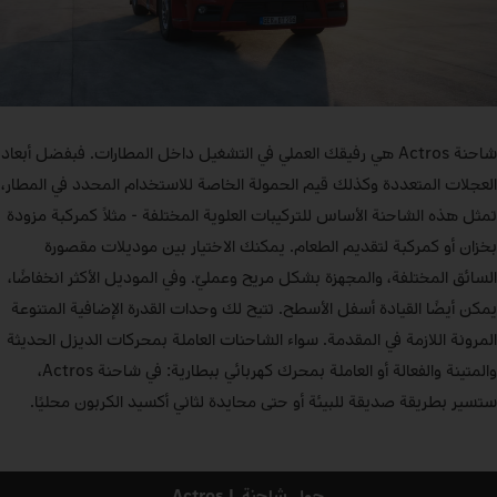
شاحنة Actros هي رفيقك العملي في التشغيل داخل المطارات. فبفضل أبعاد
العجلات المتعددة وكذلك قيم الحمولة الخاصة للاستخدام المحدد في المطار،
تمثل هذه الشاحنة الأساس للتركيبات العلوية المختلفة - مثلاً كمركبة مزودة
بخزان أو كمركبة لتقديم الطعام. يمكنك الاختيار بين موديلات مقصورة
السائق المختلفة، والمجهزة بشكل مريح وعمليّ. وفي الموديل الأكثر انخفاضًا،
يمكن أيضًا القيادة أسفل الأسطح. تتيح لك وحدات القدرة الإضافية المتنوعة
المرونة اللازمة في المقدمة. سواء الشاحنات العاملة بمحركات الديزل الحديثة
والمتينة والفعالة أو العاملة بمحرك كهربائي ببطارية: في شاحنة Actros،
ستسير بطريقة صديقة للبيئة أو حتى محايدة لثاني أكسيد الكربون محليًا.
حول شاحنة Actros L