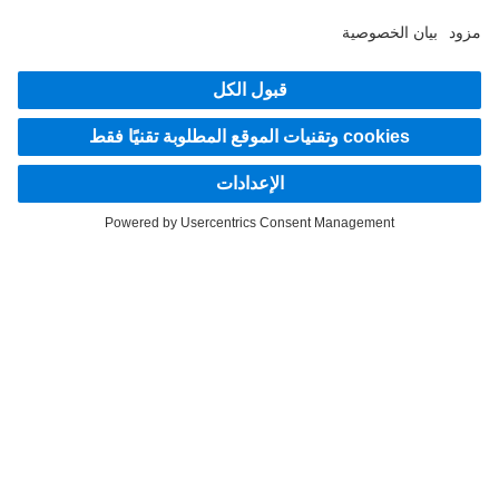
اكتشف Mercedes‑Benz Trucks على قنواتنا الرقمية.
LANGUAGE
EN
AR
مقدم الخدمة
بيان الخصوصية
إشعار قانوني
إرشادات حماية البيانات لخدمة Mercedes-Benz Trucks Service24h
إرشادات حماية البيانات للشاحنات التجريبية
نظام الإبلاغ عن المخالفات