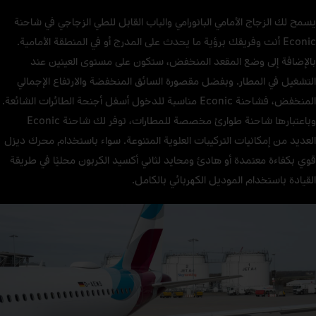
يسمح لك الزجاج الأمامي البانورامي والباب القابل للطي الزجاجي في شاحنة
Econic أنت وفريقك برؤية ما يحدث على المدرج أو في المنطقة الأمامية.
بالإضافة إلى وضع المقعد المنخفض، ستكون على مستوى العينين عند
التشغيل في المطار. وبفضل مقصورة السائق المنخفضة والارتفاع الإجمالي
المنخفض، فشاحنة Econic مناسبة للدخول أسفل أجنحة الطائرات الشائعة.
وباعتبارها شاحنة طوارئ مخصصة للمطارات، توفر لك شاحنة Econic
العديد من إمكانيات التركيبات العلوية المتنوعة. سواء باستخدام محرك ديزل
قوي بكفاءة معتمدة أو هادئ ومحايد لثاني أكسيد الكربون محليًا في طريقة
القيادة باستخدام الموديل الكهربائي بالكامل.