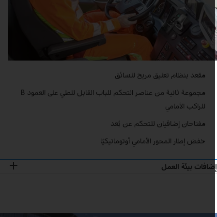
مقعد بنظام تعليق مريح للسائق
مجموعة ثانية من عناصر التحكم للباب القابل للطي على العمود B
للراكب الأمامي
مفتاحان إضافيان للتحكم عن بُعد
خفض إطار المحور الأمامي أوتوماتيكيًا
ضافات بيئة العمل