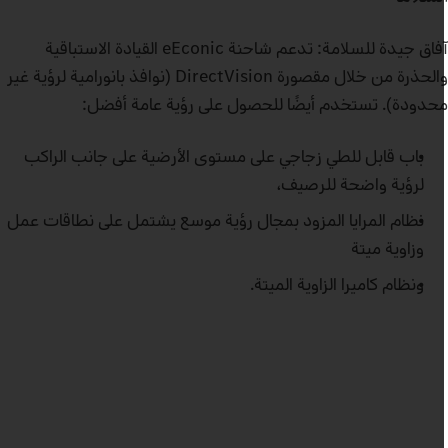
آفاق جيدة للسلامة: تدعم شاحنة eEconic القيادة الاستباقية
والحذرة من خلال مقصورة DirectVision (نوافذ بانورامية لرؤية غير
حدودة). تستخدم أيضًا للحصول على رؤية عامة أفضل:
باب قابل للطي زجاجي على مستوى الأرضية على جانب الراكب
لرؤية واضحة للرصيف،
نظام المرايا المزود بمجال رؤية موسع يشتمل على نطاقات عمل
وزاوية ميتة
ونظام كاميرا الزاوية الميتة.