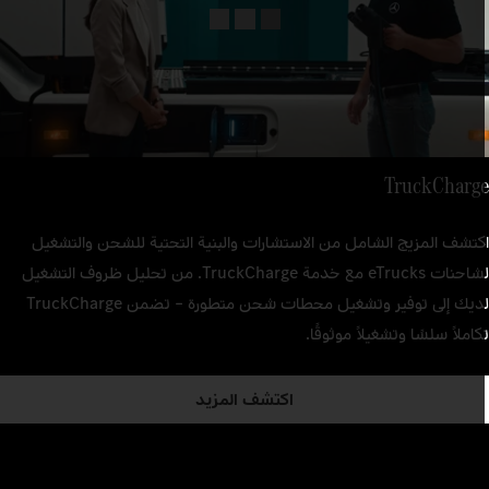
TruckCharg
كتشف المزيج الشامل من الاستشارات والبنية التحتية للشحن والتشغيل
لشاحنات eTrucks مع خدمة TruckCharge. من تحليل ظروف التشغيل
لديك إلى توفير وتشغيل محطات شحن متطورة – تضمن TruckCharge
كاملاً سلسًا وتشغيلاً موثوقًا.
اكتشف المزيد