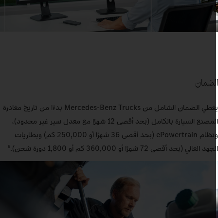
لضمان
يغطي الضمان الشامل من Mercedes‑Benz Trucks بدءًا من تاريخ مغادرة
المصنع السيارة بالكامل (بحد أقصى 12 شهرًا مع معدل سير غير محدود)،
ونظام ePowertrain (بحد أقصى 36 شهرًا أو 250,000 كم) وبطاريات
جهد العالي (بحد أقصى 72 شهرًا أو 360,000 كم أو 1,800 دورة شحن).
6