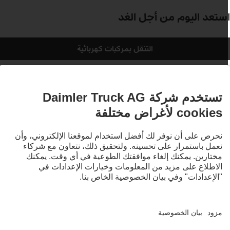
ستعد
اليوم
من
أجل
الغد
التنقل بمركبات كهربائية
احنتك المُصممة خصيصًا لك