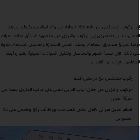
إن الركوب المنخفض في eEconic بمثابة خبر رائع لطاقم مركبتك. يسعد
لعمال، الذين يضطرون إلى الركوب والنزول من مقصورة السائق مئات المرات
وميًا لتفريغ صناديق القمامة، بعملية العمل الممتازة وتحسين السلامة. علاوة
لى ذلك، فإن صحة الظهر والمفاصل وتقليل الحوادث المهنية يعنيان أيضًا
نخفاض الغياب عن العمل.
ركوب منخفض مع درجتين فقط
الركوب والنزول من خلال الباب القابل للطي على جانب الطريق بعيدًا عن
حركة المرور
نظام تعليق هوائي كامل ماص للصدمات ووظائف رفع وخفض على كلا
المحورين