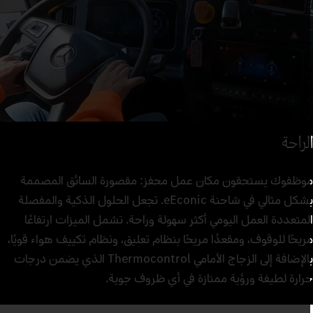
لراحة
وظفوك يستحقون مكان عمل محفز: مقصورة السائق المصممة
بشكل مثالي في شاحنة eEconic. تجعل الحلول الذكية والمفصلة
لمتعددة العمل اليومي أكثر سهولة وراحة. تشمل الميزات ارتفاعًا
ريحًا للوقوف، ومقعدًا مريحًا بنظام تعليق، ونظام تكييف هواء قويًا،
بالإضافة إلى الزجاج الأمامي Thermocontrol الذي يضمن درجات
رارة لطيفة ورؤية ممتازة في أي ظروف جوية.