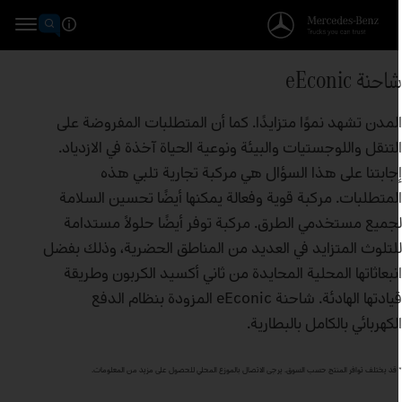
احنة eEconic
لمدن تشهد نموًا متزايدًا. كما أن المتطلبات المفروضة على
لتنقل واللوجستيات والبيئة ونوعية الحياة آخذة في الازدياد.
جابتنا على هذا السؤال هي مركبة تجارية تلبي هذه
لمتطلبات. مركبة قوية وفعالة يمكنها أيضًا تحسين السلامة
جميع مستخدمي الطرق. مركبة توفر أيضًا حلولاً مستدامة
لتلوث المتزايد في العديد من المناطق الحضرية، وذلك بفضل
نبعاثاتها المحلية المحايدة من ثاني أكسيد الكربون وطريقة
قيادتها الهادئة. شاحنة eEconic المزودة بنظام الدفع
لكهربائي بالكامل بالبطارية.
قد يختلف توافر المنتج حسب السوق. يرجى الاتصال بالموزع المحلي للحصول على مزيد من المعلومات.