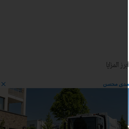
برز المزايا
دى محسن