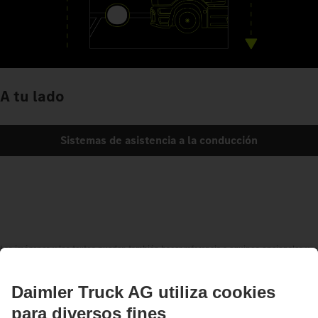
A tu lado
Sistemas de asistencia a la conducción
Las imágenes y los textos pueden también hacer referencia a equipos opcionales y
accesorios no pertenecientes al volumen de suministro de serie. Las imágenes
mostradas se incluyen solamente a modo de ejemplo y no reflejan necesariamente el
estado real de los vehículos originales. El aspecto de los vehículos originales puede
diferir de estas imágenes. Reservado el derecho a efectuar modificaciones. Las
imágenes y los textos también pueden contener modelos, servicios de asistencia,