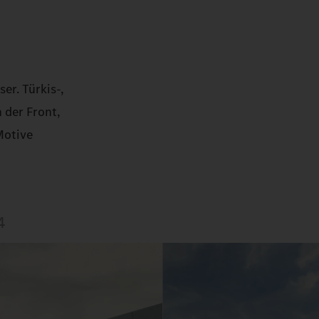
er. Türkis-,
 der Front,
Motive
4