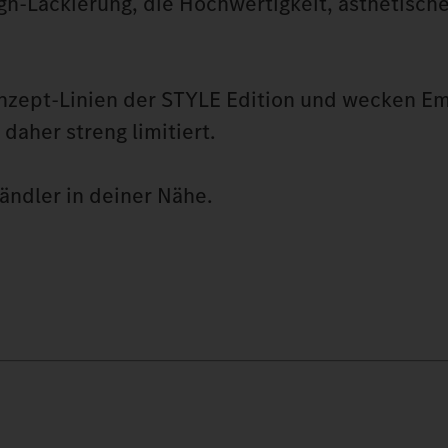
gn-Lackierung, die Hochwertigkeit, ästhetisch
 Konzept-Linien der STYLE Edition und wecken E
daher streng limitiert.
ndler in deiner Nähe.