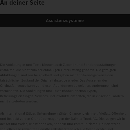
An deiner Seite
Assistenzsysteme
Die Abbildungen und Texte können auch Zubehör und Sonderausstattungen
enthalten, die nicht zum serienmäßigen Lieferumfang gehören. Die gezeigten
Abbildungen sind nur beispielhaft und geben nicht notwendigerweise den
tatsächlichen Zustand der Originalfahrzeuge wieder. Das Aussehen der
Originalfahrzeuge kann von diesen Abbildungen abweichen. Änderungen sind
vorbehalten. Die Abbildungen und Texte können ebenso Typen,
Betreuungsleistungen, Services und Produkte enthalten, die in einzelnen Ländern
nicht angeboten werden.
Als international tätiges Unternehmen zählen Chancengleichheit, Vielfalt, Offenheit
und Respekt zu den Grundüberzeugungen der Daimler Truck AG. Dies zeigen wir in
der Art und Weise, wie wir denken, handeln und kommunizieren. Grundsätzlich
schließen alle gewählten Begriffe selbstverständlich alle Geschlechter und