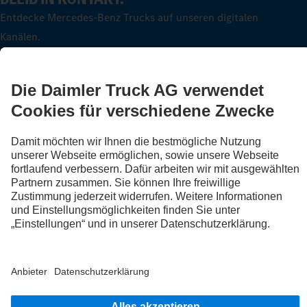
Entdecke Mercedes-Benz Trucks auf unseren digitalen
Kanälen.
FOLLOW THE ROADSTARS.
Tausche jetzt Erfahrungen mit anderen Truckerinnen und
Truckern aus.
Steig ein