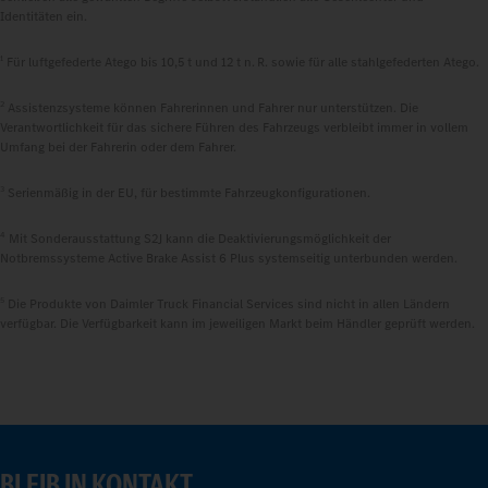
Identitäten ein.
1
Für luftgefederte Atego bis 10,5 t und 12 t n. R. sowie für alle stahlgefederten Atego.
2
Assistenzsysteme können Fahrerinnen und Fahrer nur unterstützen. Die
Verantwortlichkeit für das sichere Führen des Fahrzeugs verbleibt immer in vollem
Umfang bei der Fahrerin oder dem Fahrer.
3
Serienmäßig in der EU, für bestimmte Fahrzeugkonfigurationen.
4
Mit Sonderausstattung S2J kann die Deaktivierungsmöglichkeit der
Notbremssysteme Active Brake Assist 6 Plus systemseitig unterbunden werden.
5
Die Produkte von Daimler Truck Financial Services sind nicht in allen Ländern
verfügbar. Die Verfügbarkeit kann im jeweiligen Markt beim Händler geprüft werden.
BLEIB IN KONTAKT.