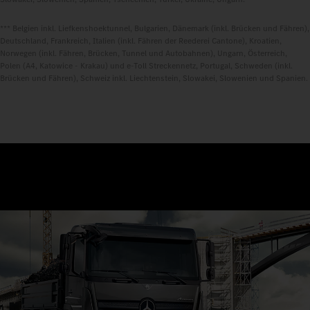
*** Belgien inkl. Liefkenshoektunnel, Bulgarien, Dänemark (inkl. Brücken und Fähren),
Deutschland, Frankreich, Italien (inkl. Fähren der Reederei Cantone), Kroatien,
Norwegen (inkl. Fähren, Brücken, Tunnel und Autobahnen), Ungarn, Österreich,
Polen (A4, Katowice - Krakau) und e-Toll Streckennetz, Portugal, Schweden (inkl.
Brücken und Fähren), Schweiz inkl. Liechtenstein, Slowakei, Slowenien und Spanien.