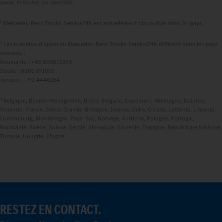
sexes et toutes les identités.
1
Mercedes‑Benz Trucks Service24h est actuellement disponible dans 34 pays.
2
Les numéros d'appel du Mercedes‑Benz Trucks Service24h diffèrent dans les pays
suivants :
Roumanie : +40 800672393
Serbie : 0800 191053
Turquie : +90 4446284
3
Belgique, Bosnie-Herzégovine, Brésil, Bulgarie, Danemark, Allemagne, Estonie,
Finlande, France, Grèce, Grande-Bretagne, Irlande, Italie, Croatie, Lettonie, Lituanie,
Luxembourg, Monténégro, Pays-Bas, Norvège, Autriche, Pologne, Portugal,
Roumanie, Suède, Suisse, Serbie, Slovaquie, Slovénie, Espagne, République tchèque,
Turquie, Hongrie, Chypre.
RESTEZ EN CONTACT.