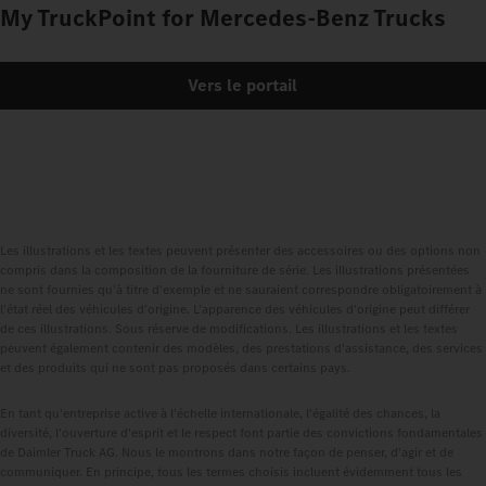
My TruckPoint for Mercedes‑Benz Trucks
Vers le portail
Les illustrations et les textes peuvent présenter des accessoires ou des options non
compris dans la composition de la fourniture de série. Les illustrations présentées
ne sont fournies qu'à titre d'exemple et ne sauraient correspondre obligatoirement à
l'état réel des véhicules d'origine. L'apparence des véhicules d'origine peut différer
de ces illustrations. Sous réserve de modifications. Les illustrations et les textes
peuvent également contenir des modèles, des prestations d'assistance, des services
et des produits qui ne sont pas proposés dans certains pays.
En tant qu'entreprise active à l'échelle internationale, l'égalité des chances, la
diversité, l'ouverture d'esprit et le respect font partie des convictions fondamentales
de Daimler Truck AG. Nous le montrons dans notre façon de penser, d'agir et de
communiquer. En principe, tous les termes choisis incluent évidemment tous les