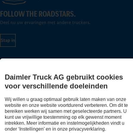
FOLLOW THE ROADSTARS.
Deel nu uw ervaringen met andere truckers.
Stap in
LANGUAGE
NL
FR
Aanbieder
Privacyverklaringen
Wettelijke bepalingen