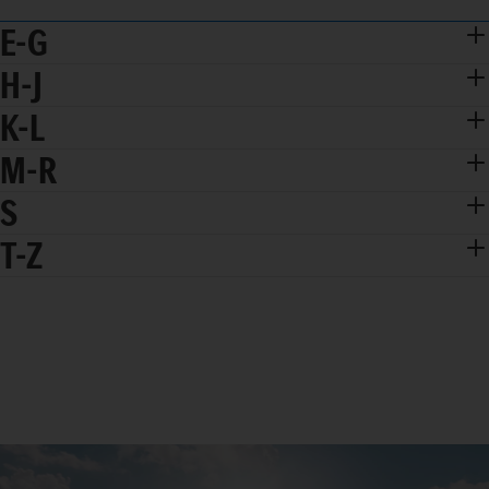
E-G
H-J
K-L
M-R
S
T-Z