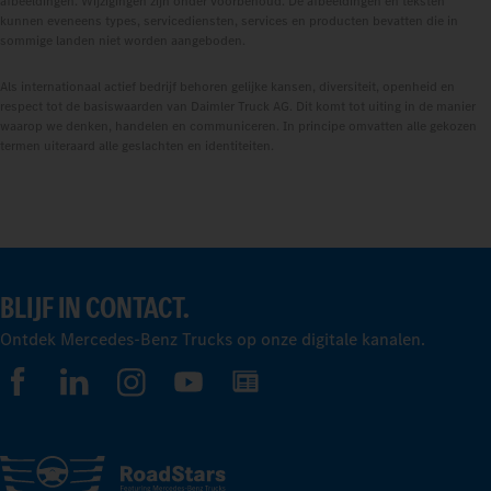
afbeeldingen. Wijzigingen zijn onder voorbehoud. De afbeeldingen en teksten
kunnen eveneens types, servicediensten, services en producten bevatten die in
sommige landen niet worden aangeboden.
Als internationaal actief bedrijf behoren gelijke kansen, diversiteit, openheid en
respect tot de basiswaarden van Daimler Truck AG. Dit komt tot uiting in de manier
waarop we denken, handelen en communiceren. In principe omvatten alle gekozen
termen uiteraard alle geslachten en identiteiten.
BLIJF IN CONTACT.
Ontdek Mercedes-Benz Trucks op onze digitale kanalen.