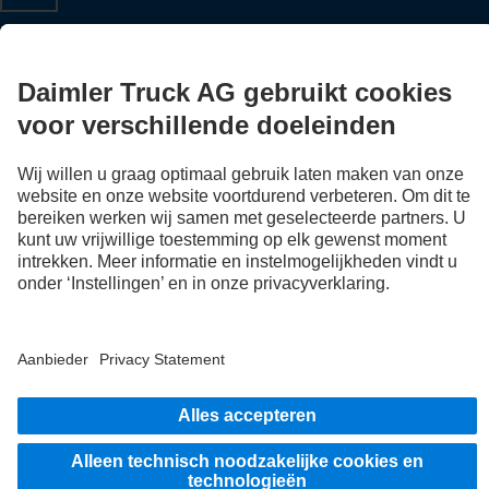
LANGUAGE
NL
FR
Aanbieder
Privacyverklaringen
Wettelijke bepalingen
EU Data Act
Privacyverklaringen Pechhulp
Gegevensbescherming testvoertuigen
Overige privacyverklaringen