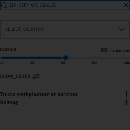
SEARCH_IN_IMMEDIATE_VICINITY
SELECT_COUNTRY
50
RADIUS
KILOMETERS
10
25
50
100
200
SHOW_FILTER
Terms of use
© 1987–2026 HERE
Trucks werkplaatsen en services
Unimog