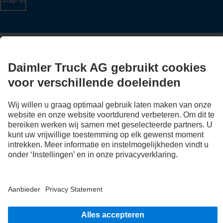
LANGUAGE
NL
FR
Aanbieder
Privacyverklaringen
Wettelijke bepalingen
EU Data Act
Privacyverklaringen Pechhulp
Gegevensbescherming testvoertuigen
Overige privacyverklaringen