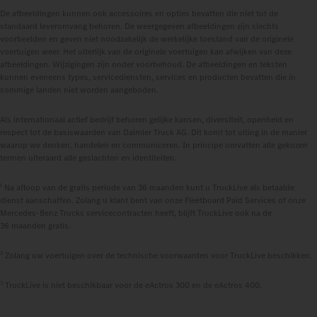
De afbeeldingen kunnen ook accessoires en opties bevatten die niet tot de
standaard leveromvang behoren. De weergegeven afbeeldingen zijn slechts
voorbeelden en geven niet noodzakelijk de werkelijke toestand van de originele
voertuigen weer. Het uiterlijk van de originele voertuigen kan afwijken van deze
afbeeldingen. Wijzigingen zijn onder voorbehoud. De afbeeldingen en teksten
kunnen eveneens types, servicediensten, services en producten bevatten die in
sommige landen niet worden aangeboden.
Als internationaal actief bedrijf behoren gelijke kansen, diversiteit, openheid en
respect tot de basiswaarden van Daimler Truck AG. Dit komt tot uiting in de manier
waarop we denken, handelen en communiceren. In principe omvatten alle gekozen
termen uiteraard alle geslachten en identiteiten.
1
Na afloop van de gratis periode van 36 maanden kunt u TruckLive als betaalde
dienst aanschaffen. Zolang u klant bent van onze Fleetboard Paid Services of onze
Mercedes‑Benz Trucks servicecontracten heeft, blijft TruckLive ook na de
36 maanden gratis.
2
Zolang uw voertuigen over de technische voorwaarden voor TruckLive beschikken.
3
TruckLive is niet beschikbaar voor de eActros 300 en de eActros 400.