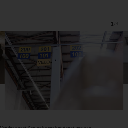
1
/
4
Vandaag gaat Can ook naar het depot van een