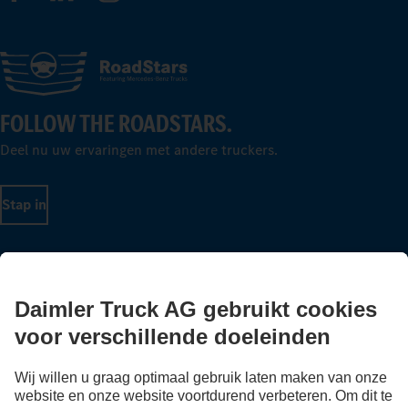
FOLLOW THE ROADSTARS.
Deel nu uw ervaringen met andere truckers.
Stap in
LANGUAGE
NL
FR
Aanbieder