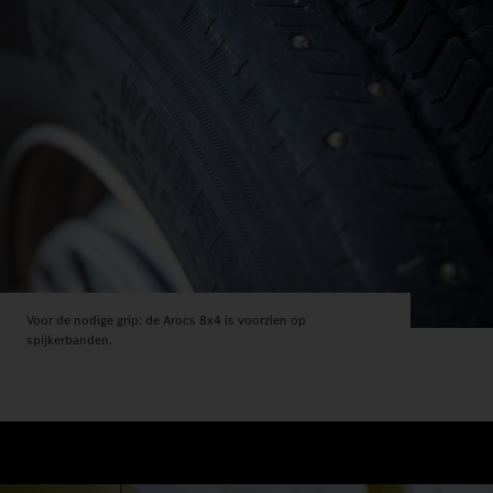
Voor de nodige grip: de Arocs 8x4 is voorzien op
spijkerbanden.