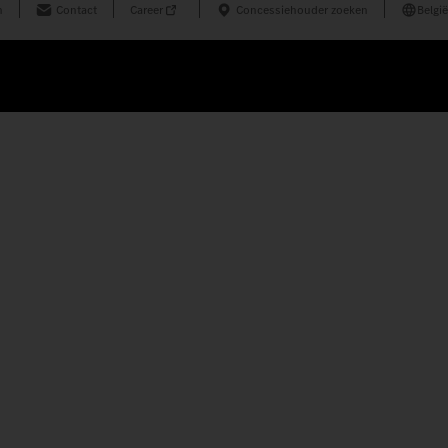
n
Contact
Career
Concessiehouder zoeken
België