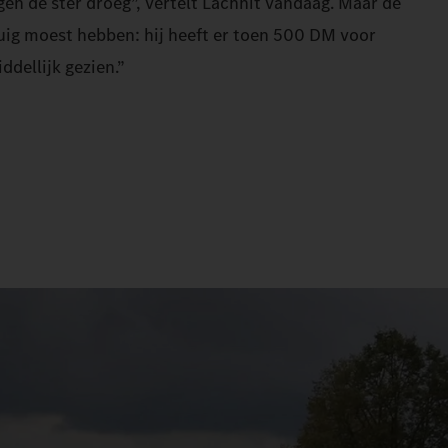
gen de ster droeg”, vertelt Lachnit vandaag. Maar de
tuig moest hebben: hij heeft er toen 500 DM voor
ddellijk gezien.”