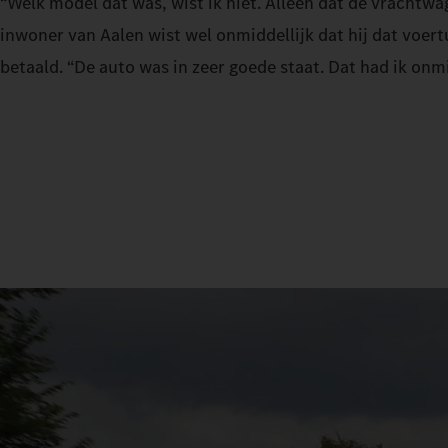
“Welk model dat was, wist ik niet. Alleen dat de vrachtwa
inwoner van Aalen wist wel onmiddellijk dat hij dat voer
betaald. “De auto was in zeer goede staat. Dat had ik onmi