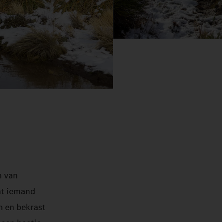
m van
at iemand
n en bekrast