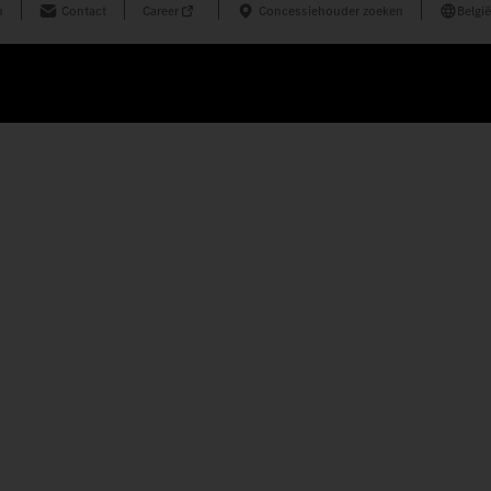
n
Contact
Career
Concessiehouder zoeken
België