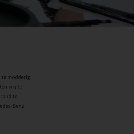
n te modderig
en vrij te
grond te
cedes-Benz