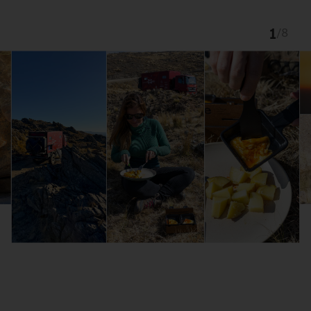
1
/
8