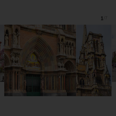
1
/
7