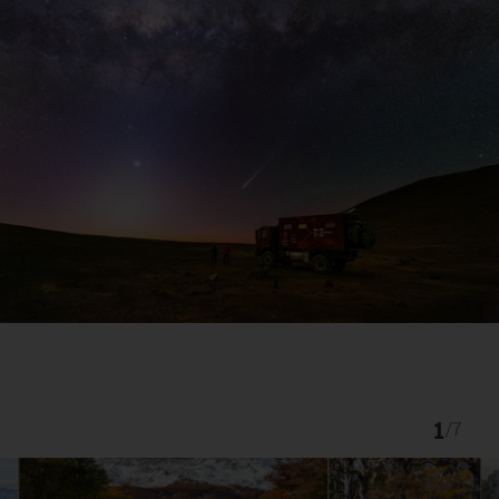
1
/
7