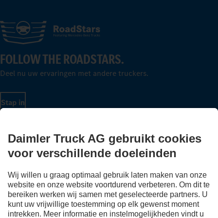
FOLLOW THE ROADSTARS.
Deel nu uw ervaringen met andere truckers.
Stap in
LANGUAGE
NL
FR
Aanbieder